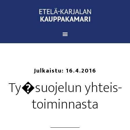
Julkaistu:
16.4.2016
Ty�suojelun yhteis­
toi­min­nas­ta