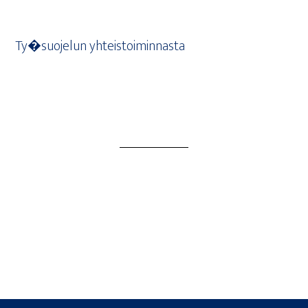
Ty�suojelun yhteis­toi­min­nas­ta