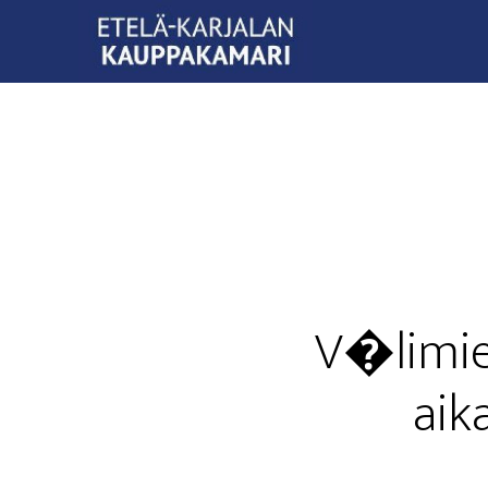
V�limies
aika