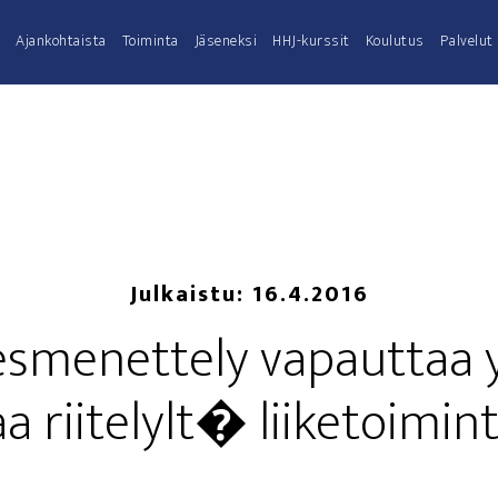
Ajan­koh­tais­ta
Toi­min­ta
Jäse­nek­si
HHJ-kurs­­sit
Kou­lu­tus
Pal­ve­lut
Julkaistu:
16.4.2016
menettely vapaut­taa yr
a rii­te­lylt� liiketoimi