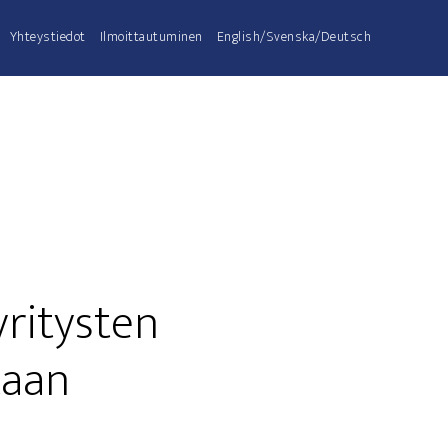
Yhteys­tie­dot
Ilmoit­tau­tu­mi­nen
English/Svenska/Deutsch
i­tys­ten
ntaan