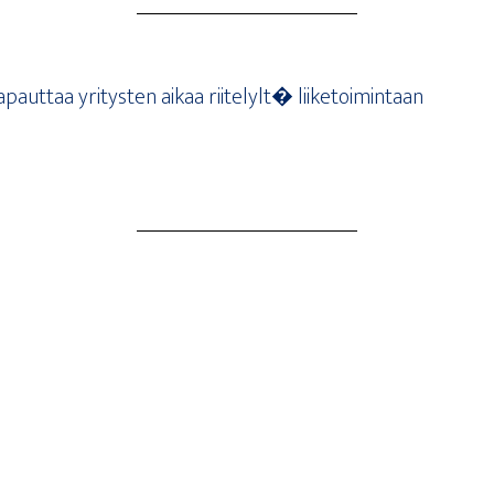
t­taa yri­tys­ten aikaa rii­te­lylt� liiketoimintaan