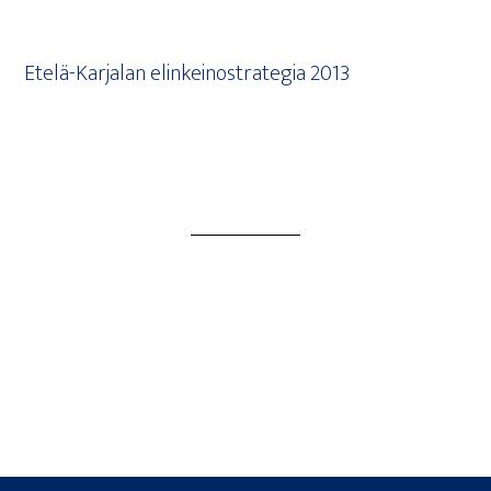
Ete­lä-Kar­ja­lan elin­kei­no­stra­te­gia 2013