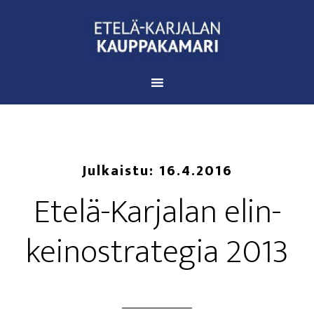
Julkaistu:
16.4.2016
Ete­lä-Kar­ja­lan elin­
kei­no­stra­te­gia 2013