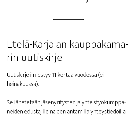
Ete­lä-Kar­ja­lan kaup­pa­ka­ma­
rin uutiskirje
Uutis­kir­je ilmes­tyy 11 ker­taa vuo­des­sa (ei
heinäkuussa).
Se lähe­te­tään jäse­ny­ri­tys­ten ja yhteis­työ­kump­pa­
nei­den edus­ta­jil­le näi­den anta­mil­la yhteystiedoilla.