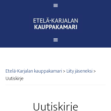
Etelä-Karjalan kauppakamari
>
Lii­ty jäseneksi
>
Uutis­kir­je
Uutis­kir­je