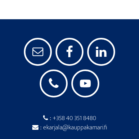
+358 40 351 8480
:
ekarjala@kauppakamari.fi
: