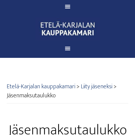
Etelä-Karjalan kauppakamari
>
Lii­ty jäseneksi
>
Jäsen­mak­su­tau­luk­ko
Jäsen­mak­su­tau­luk­ko