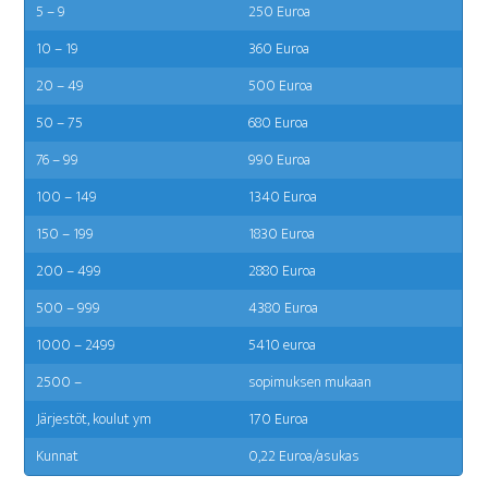
5 – 9
250 Euroa
10 – 19
360 Euroa
20 – 49
500 Euroa
50 – 75
680 Euroa
76 – 99
990 Euroa
100 – 149
1340 Euroa
150 – 199
1830 Euroa
200 – 499
2880 Euroa
500 – 999
4380 Euroa
1000 – 2499
5410 euroa
2500 –
sopi­muk­sen mukaan
Jär­jes­töt, kou­lut ym
170 Euroa
Kun­nat
0,22 Euroa/asukas