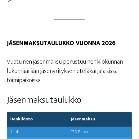
JÄSEN­MAK­SU­TAU­LUK­KO VUON­NA 2026
Vuo­tui­nen jäsen­mak­su perus­tuu hen­ki­lö­kun­nan
luku­mää­rään jäse­ny­ri­tyk­sen ete­lä­kar­ja­lai­sis­sa
toimipaikoissa.
Jäsen­mak­su­tau­luk­ko
Henkilöstö
Jäsenmaksu
1 – 4
170 Euroa