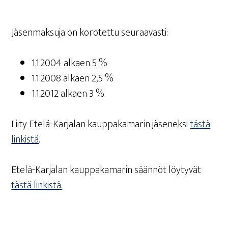
Jäsen­mak­su­ja on koro­tet­tu seuraavasti:
1.1.2004 alkaen 5 %
1.1.2008 alkaen 2,5 %
1.1.2012 alkaen 3 %
Lii­ty Ete­lä-Kar­ja­lan kaup­pa­ka­ma­rin jäse­nek­si
täs­tä
lin­kis­tä
.
Ete­lä-Kar­ja­lan kaup­pa­ka­ma­rin sään­nöt löy­ty­vät
täs­tä lin­kis­tä
.