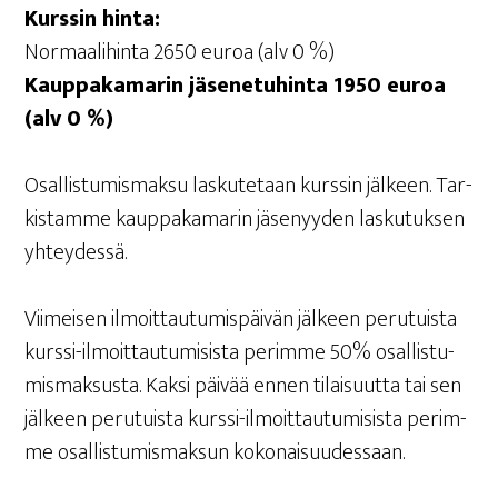
Kurs­sin hinta:
Nor­maa­li­hin­ta 2650 euroa (alv 0 %)
Kaup­pa­ka­ma­rin jäse­ne­tu­hin­ta 1950 euroa
(alv 0 %)
Osal­lis­tu­mis­mak­su las­ku­te­taan kurs­sin jäl­keen. Tar­
kis­tam­me kaup­pa­ka­ma­rin jäse­nyy­den las­ku­tuk­sen
yhteydessä.
Vii­mei­sen ilmoit­tau­tu­mis­päi­vän jäl­keen peru­tuis­ta
kurs­si-ilmoit­tau­tu­mi­sis­ta perim­me 50% osal­lis­tu­
mis­mak­sus­ta. Kak­si päi­vää ennen tilai­suut­ta tai sen
jäl­keen peru­tuis­ta kurs­si-ilmoit­tau­tu­mi­sis­ta perim­
me osal­lis­tu­mis­mak­sun kokonaisuudessaan.