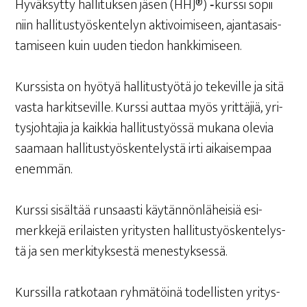
Hyväk­syt­ty hal­li­tuk­sen jäsen (HHJ®) ‑kurs­si sopii
niin hal­li­tus­työs­ken­te­lyn akti­voi­mi­seen, ajan­ta­sais­
ta­mi­seen kuin uuden tie­don hankkimiseen.
Kurs­sis­ta on hyö­tyä hal­li­tus­työ­tä jo teke­vil­le ja sitä
vas­ta har­kit­se­vil­le. Kurs­si aut­taa myös yrit­tä­jiä, yri­
tys­joh­ta­jia ja kaik­kia hal­li­tus­työs­sä muka­na ole­via
saa­maan hal­li­tus­työs­ken­te­lys­tä irti aikai­sem­paa
enemmän.
Kurs­si sisäl­tää run­saas­ti käy­tän­nön­lä­hei­siä esi­
merk­ke­jä eri­lais­ten yri­tys­ten hal­li­tus­työs­ken­te­lys­
tä ja sen mer­ki­tyk­ses­tä menestyksessä.
Kurs­sil­la rat­ko­taan ryh­mä­töi­nä todel­lis­ten yri­tys­