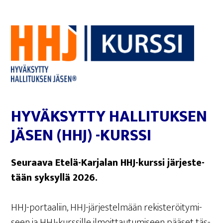
HYVÄK­SYT­TY HAL­LI­TUK­SEN
JÄSEN (HHJ) -
KURS­SI
Seu­raa­va Ete­lä-Kar­ja­lan HHJ-kurs­si jär­jes­te­
tään syk­syl­lä 2026.
HHJ-por­taa­liin, HHJ-jär­jes­tel­mään rekis­te­röi­ty­mi­
seen ja HHJ-kurs­sil­le ilmoit­tau­tu­mi­seen pää­set täs­