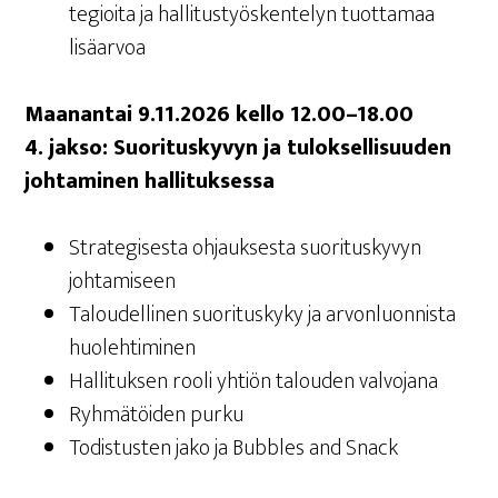
te­gioi­ta ja hal­li­tus­työs­ken­te­lyn tuot­ta­maa
lisäarvoa
Maa­nan­tai 9.11.2026 kel­lo 12.00–18.00
4. jak­so: Suo­ri­tus­ky­vyn ja tulok­sel­li­suu­den
joh­ta­mi­nen hallituksessa
Stra­te­gi­ses­ta ohjauk­ses­ta suo­ri­tus­ky­vyn
johtamiseen
Talou­del­li­nen suo­ri­tus­ky­ky ja arvon­luon­nis­ta
huolehtiminen
Hal­li­tuk­sen roo­li yhtiön talou­den valvojana
Ryh­mä­töi­den purku
Todis­tus­ten jako ja Bubbles and Snack