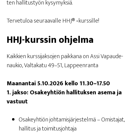
ten hal­li­tus­työn kysymyksiä.
Ter­ve­tu­loa seu­raa­val­le HHJ® ‑kurs­sil­le!
HHJ-kurs­sin ohjelma
Kaik­kien kurs­si­jak­so­jen paik­ka­na on Assi Vapau­de­
nau­kio, Val­ta­ka­tu 49–51, Lappeenranta
Maa­nan­tai 5.10.2026 kel­lo 11.30–17.50
1. jak­so: Osa­keyh­tiön hal­li­tuk­sen ase­ma ja
vastuut
Osa­keyh­tiön joh­ta­mis­jär­jes­tel­mä – Omis­ta­jat,
hal­li­tus ja toimitusjohtaja