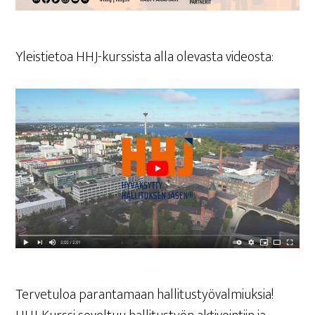
Yleis­tie­toa HHJ-kurs­sis­ta alla ole­vas­ta videosta:
Ter­ve­tu­loa paran­ta­maan hal­li­tus­työ­val­miuk­sia!