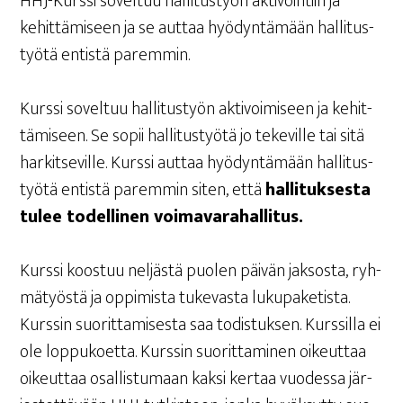
HHJ-Kurs­si sovel­tuu hal­li­tus­työn akti­voin­tiin ja
kehit­tä­mi­seen ja se aut­taa hyö­dyn­tä­mään hal­li­tus­
työ­tä entis­tä paremmin.
Kurs­si sovel­tuu hal­li­tus­työn akti­voi­mi­seen ja kehit­
tä­mi­seen. Se sopii hal­li­tus­työ­tä jo teke­vil­le tai sitä
har­kit­se­vil­le. Kurs­si aut­taa hyö­dyn­tä­mään hal­li­tus­
työ­tä entis­tä parem­min siten, että
hal­li­tuk­ses­ta
tulee todel­li­nen voimavarahallitus.
Kurs­si koos­tuu nel­jäs­tä puo­len päi­vän jak­sos­ta, ryh­
mä­työs­tä ja oppi­mis­ta tuke­vas­ta luku­pa­ke­tis­ta.
Kurs­sin suo­rit­ta­mi­ses­ta saa todis­tuk­sen. Kurs­sil­la ei
ole lop­pu­koet­ta. Kurs­sin suo­rit­ta­mi­nen oikeut­taa
oikeut­taa osal­lis­tu­maan kak­si ker­taa vuo­des­sa jär­