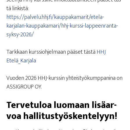
tä linkistä:
https://palvelu.hhj.fi/kauppakamarit/etela-
karjalan-kauppakamari/hhj-kurssi-lappeenranta-
syksy-2026/
Tark­kaan kurs­sioh­jel­maan pää­set täs­tä
HHJ
Etelä_Karjala
Vuo­den 2026 HHJ-kurs­sin yhteis­työ­kump­pa­ni­na on
ASSIGROUP OY.
Ter­ve­tu­loa luo­maan lisä­ar­
voa hallitustyöskentelyyn!