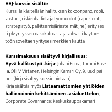
HHJ-kurs­sin sisältö:
Kurs­sil­la käsi­tel­lään hal­li­tuk­sen kokoon­pa­no, roo­li,
vas­tuut, ris­kien­hal­lin­ta ja työ­muo­dot (rapor­toin­ti,
stra­te­gia­työ, pal­kit­se­mis­jär­jes­tel­mät jne.) eri­tyi­ses­
ti pk-yri­tyk­sen näkö­kul­mas­ta ja vah­vas­ti käy­tän­
töön sovel­taen yri­ty­se­si­merk­kien kautta.
Kurs­si­mak­suun sisäl­ty­vä kirjallisuus:
Hyvä hal­li­tus­työ ‑kir­ja
: Juha­ni Erma, Tom­mi Rasi­
la, Olli V. Vir­ta­nen, Hel­sin­gin Kama­ri Oy, 9., uud. pai­
nos (kir­ja sisäl­tyy kurs­sin hintaan).
Kir­ja sisäl­tää myös
Lis­taa­mat­to­mien yhtiöi­den
hal­lin­noin­nin kehit­tä­mi­nen ‑asia­luet­te­lon
,
Cor­po­ra­te Gover­nance: Keskuskauppakamari