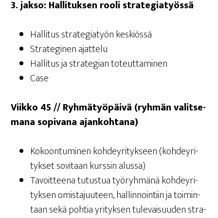
3. jak­so: Hal­li­tuk­sen roo­li strategiatyössä
Hal­li­tus stra­te­gia­työn keskiössä
Stra­te­gi­nen ajattelu
Hal­li­tus ja stra­te­gian toteuttaminen
Case
Viik­ko 45 // Ryh­mä­työ­päi­vä (ryh­män valit­se­
ma­na sopi­va­na ajankohtana)
Kokoon­tu­mi­nen koh­dey­ri­tyk­seen (koh­dey­ri­
tyk­set sovi­taan kurs­sin alussa)
Tavoit­tee­na tutus­tua työ­ryh­mä­nä koh­dey­ri­
tyk­sen omis­ta­juu­teen, hal­lin­noin­tiin ja toi­min­
taan sekä poh­tia yri­tyk­sen tule­vai­suu­den stra­