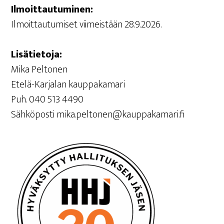
Ilmoit­tau­tu­mi­nen:
Ilmoit­tau­tu­mi­set vii­meis­tään 28.9.2026.
Lisä­tie­to­ja:
Mika Peltonen
Ete­lä-Kar­ja­lan kauppakamari
Puh. 040 513 4490
Säh­kö­pos­ti mika.peltonen@kauppakamari.fi