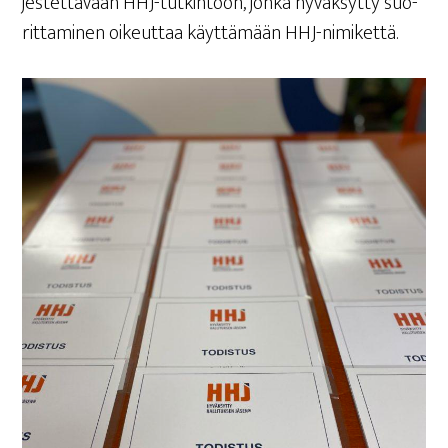
jes­tet­tä­vään HHJ-tutkintoon, jon­ka hyväk­syt­ty suo­
rit­ta­mi­nen oikeut­taa käyt­tä­mään HHJ-nimikettä.