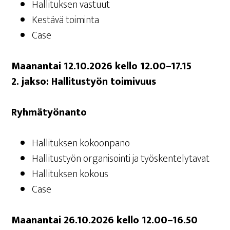
Hal­li­tuk­sen vastuut
Kes­tä­vä toiminta
Case
Maa­nan­tai 12.10.2026 kel­lo 12.00–17.15
2. jak­so: Hal­li­tus­työn toimivuus
Ryh­mä­työn­an­to
Hal­li­tuk­sen kokoonpano
Hal­li­tus­työn orga­ni­soin­ti ja työskentelytavat
Hal­li­tuk­sen kokous
Case
Maa­nan­tai 26.10.2026 kel­lo 12.00–16.50