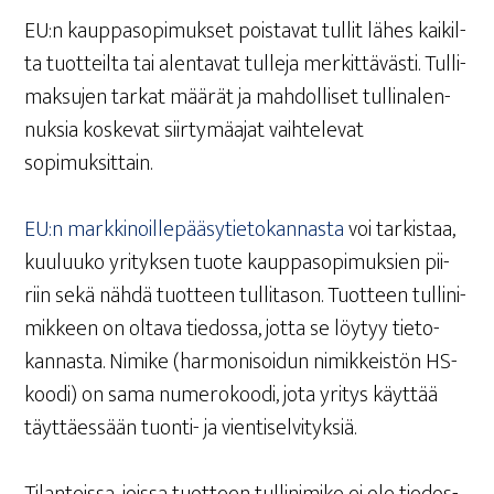
EU:n kaup­pa­so­pi­muk­set pois­ta­vat tul­lit lähes kai­kil­
ta tuot­teil­ta tai alen­ta­vat tul­le­ja mer­kit­tä­väs­ti. Tul­li­
mak­su­jen tar­kat mää­rät ja mah­dol­li­set tul­lin­alen­
nuk­sia kos­ke­vat siir­ty­mä­ajat vaih­te­le­vat
sopimuksittain.
EU:n mark­ki­noil­le­pää­sy­tie­to­kan­nas­ta
voi tar­kis­taa,
kuu­luu­ko yri­tyk­sen tuo­te kaup­pa­so­pi­muk­sien pii­
riin sekä näh­dä tuot­teen tul­li­ta­son. Tuot­teen tul­li­ni­
mik­keen on olta­va tie­dos­sa, jot­ta se löy­tyy tie­to­
kan­nas­ta. Nimi­ke (har­mo­ni­soi­dun nimik­keis­tön HS-
koo­di) on sama nume­ro­koo­di, jota yri­tys käyt­tää
täyt­täes­sään tuon­ti- ja vientiselvityksiä.