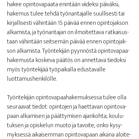
hakee opin­to­va­paa­ta enin­tään vii­dek­si päi­väk­si,
hake­mus tulee teh­dä työ­nan­ta­jal­le suul­li­ses­ti tai
kir­jal­li­ses­ti vähin­tään 15 päi­vää ennen opin­to­jak­son
alka­mis­ta, ja työ­nan­ta­jan on ilmoi­tet­ta­va rat­kai­sus­
taan vähin­tään seit­se­män päi­vää ennen opin­to­jak­
son alka­mis­ta. Työn­te­ki­jän pyyn­nös­tä opin­to­va­paa­
ha­ke­mus­ta kos­ke­va pää­tös on annet­ta­va tie­dok­si
myös työn­te­ki­jää työ­pai­kal­la edus­ta­val­le
luottamushenkilölle.
Työn­te­ki­jän opin­to­va­paa­ha­ke­muk­ses­sa tulee olla
seu­raa­vat tie­dot: opin­to­jen ja haet­ta­van opin­to­va­
paan alka­mi­sen ja päät­ty­mi­sen ajan­koh­ta; kou­lu­
tuk­sen ja opis­ke­lun muo­to ja tavoi­te; onko kysy­
myk­ses­sä aikai­sem­man opin­to­va­paan aika­na aloi­te­