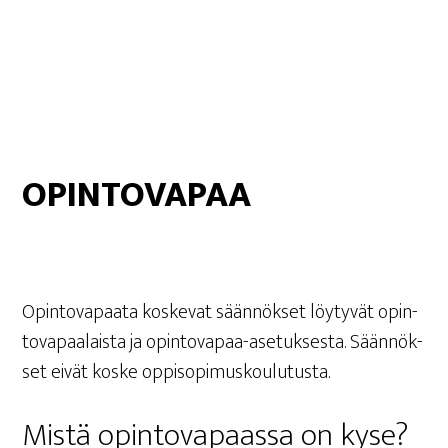
OPIN­TO­VA­PAA
Opin­to­va­paa­ta kos­ke­vat sään­nök­set löy­ty­vät opin­
to­va­paa­lais­ta ja opin­to­va­paa-ase­tuk­ses­ta. Sään­nök­
set eivät kos­ke oppisopimuskoulutusta.
Mis­tä opin­to­va­paas­sa on kyse?