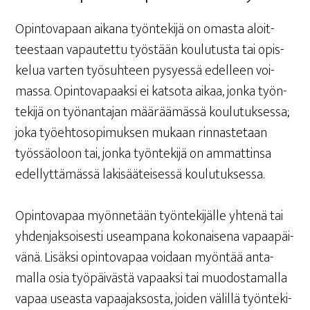
Opin­to­va­paan aika­na työn­te­ki­jä on omas­ta aloit­
tees­taan vapau­tet­tu työs­tään kou­lu­tus­ta tai opis­
ke­lua var­ten työ­suh­teen pysyes­sä edel­leen voi­
mas­sa. Opin­to­va­paak­si ei kat­so­ta aikaa, jon­ka työn­
te­ki­jä on työ­nan­ta­jan mää­rää­mäs­sä kou­lu­tuk­ses­sa;
joka työ­eh­to­so­pi­muk­sen mukaan rin­nas­te­taan
työs­sä­oloon tai, jon­ka työn­te­ki­jä on ammat­tin­sa
edel­lyt­tä­mäs­sä laki­sää­tei­ses­sä koulutuksessa.
Opin­to­va­paa myön­ne­tään työn­te­ki­jäl­le yhte­nä tai
yhden­jak­soi­ses­ti useam­pa­na koko­nai­se­na vapaa­päi­
vä­nä. Lisäk­si opin­to­va­paa voi­daan myön­tää anta­
mal­la osia työ­päi­väs­tä vapaak­si tai muo­dos­ta­mal­la
vapaa useas­ta vapaa­jak­sos­ta, joi­den välil­lä työn­te­ki­