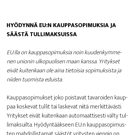
HYÖ­DYN­NÄ EU:N KAUP­PA­SO­PI­MUK­SIA JA
SÄÄS­TÄ TULLIMAKSUISSA
EU:lla on kaup­pa­so­pi­muk­sia noin kuu­den­kym­me­
nen unio­nin ulko­puo­li­sen maan kans­sa. Yri­tyk­set
eivät kui­ten­kaan ole aina tie­toi­sia sopi­muk­sis­ta ja
nii­den tuo­mis­ta eduista.
Kaup­pa­so­pi­muk­set joko pois­ta­vat tava­roi­den kaup­
paa kos­ke­vat tul­lit tai las­ke­vat nii­tä mer­kit­tä­väs­ti.
Yri­tyk­set eivät kui­ten­kaan auto­maat­ti­ses­ti väl­ty tul­
li­mak­suil­ta. Hyö­dyn­tääk­seen EU:n kaup­pa­so­pi­mus­
ten mah­dol­lis­ta­mat sääs­töt yri­tys­ten vien­nin on