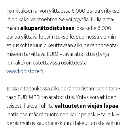
Toi­mi­tuk­sen arvon ylit­täes­sä 6 000 euroa yri­tyk­sel­
lä on kak­si vaih­toeh­toa. Se voi pyy­tää Tul­lia anta­
maan
alku­pe­rä­to­dis­tuk­sen
jokai­sel­le 6 000
euroa ylit­tä­väl­le toi­mi­tuk­sel­le. Suo­mes­sa vien­nin
etuus­koh­te­luun oikeut­ta­vaan alku­pe­rän toden­ta­
mi­seen tar­vit­ta­va EUR.1 –tava­ra­to­dis­tus (tyh­jä
loma­ke) on ostet­ta­vis­sa osoit­tees­ta
www.kopistore.fi
.
Jois­sain tapauk­sis­sa alku­pe­rän todis­ta­mi­seen tar­vi­
taan EUR-MED-tava­ra­to­dis­tus. Yri­tys voi vaih­toeh­
toi­ses­ti hakea Tul­lil­ta
val­tuu­te­tun vie­jän lupaa
laa­tia itse mää­rä­muo­toi­nen kaup­pa­las­ku- tai alku­
pe­räil­moi­tus kaup­pa­las­kuun. Hakeu­tu­mis­ta val­tuu­