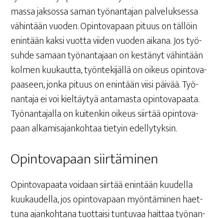
mas­sa jak­sos­sa saman työ­nan­ta­jan pal­ve­luk­ses­sa
vähin­tään vuo­den. Opin­to­va­paan pituus on täl­löin
enin­tään kak­si vuot­ta vii­den vuo­den aika­na. Jos työ­
suh­de samaan työ­nan­ta­jaan on kes­tä­nyt vähin­tään
kol­men kuu­kaut­ta, työn­te­ki­jäl­lä on oikeus opin­to­va­
paa­seen, jon­ka pituus on enin­tään vii­si päi­vää. Työ­
nan­ta­ja ei voi kiel­täy­tyä anta­mas­ta opin­to­va­paa­ta.
Työ­nan­ta­jal­la on kui­ten­kin oikeus siir­tää opin­to­va­
paan alka­mi­sa­jan­koh­taa tie­tyin edellytyksin.
Opin­to­va­paan siirtäminen
Opin­to­va­paa­ta voi­daan siir­tää enin­tään kuu­del­la
kuu­kau­del­la, jos opin­to­va­paan myön­tä­mi­nen haet­
tu­na ajan­koh­ta­na tuot­tai­si tun­tu­vaa hait­taa työ­nan­