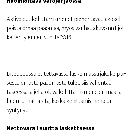
Huo­mioi­ta­va varojenjaossa
Akti­voi­dut kehit­tä­mis­me­not pie­nen­tä­vät jako­kel­
pois­ta omaa pää­omaa, myös van­hat akti­voin­nit jot­
ka teh­ty ennen vuotta.2016.
Lii­te­tie­dos­sa esi­tet­tä­väs­sä las­kel­mas­sa jako­kel­poi­
ses­ta omas­ta pää­omas­ta tulee siis vähen­tää
tasees­sa jäl­jel­lä ole­va kehit­tä­mis­me­no­jen mää­rä
huo­mioi­mat­ta sitä, kos­ka kehit­tä­mis­me­no on
syntynyt.
Net­to­va­ral­li­suut­ta laskettaessa