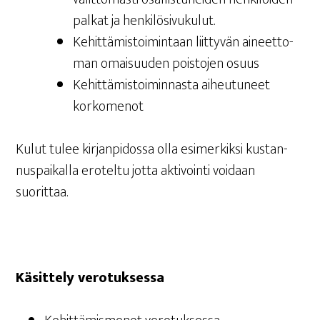
pal­kat ja henkilösivukulut.
Kehit­tä­mis­toi­min­taan liit­ty­vän aineet­to­
man omai­suu­den pois­to­jen osuus
Kehit­tä­mis­toi­min­nas­ta aiheu­tu­neet
korkomenot
Kulut tulee kir­jan­pi­dos­sa olla esi­mer­kik­si kus­tan­
nus­pai­kal­la ero­tel­tu jot­ta akti­voin­ti voi­daan
suorittaa.
Käsit­te­ly verotuksessa