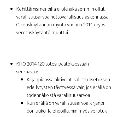
Kehit­tä­mis­me­noil­la ei ole aikai­sem­min ollut
varal­li­suusar­voa net­to­va­ral­li­suus­las­ken­nas­sa.
Oikeus­käy­tän­nön myö­tä vuon­na 2014 myös
vero­tus­käy­tän­tö muuttui
KHO 2014:120:totesi pää­tök­ses­sään
seuraavaa:
Kir­jan­pi­dos­sa akti­voin­ti sal­lit­tu ase­tuk­sen
edel­ly­tys­ten täyt­tyes­sä vain, jos eräl­lä on
toden­nä­köis­tä varallisuusarvoa
Kun eräl­lä on varal­li­suusar­voa kir­jan­pi­
don tiu­koil­la ehdoil­la, niin myös vero­tuk­