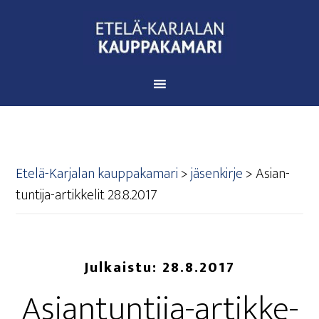
Etelä-Karjalan kauppakamari
>
jäsenkirje
>
Asian­
tun­ti­ja-artik­ke­lit 28.8.2017
Julkaistu:
28.8.2017
Asian­tun­ti­ja-artik­ke­