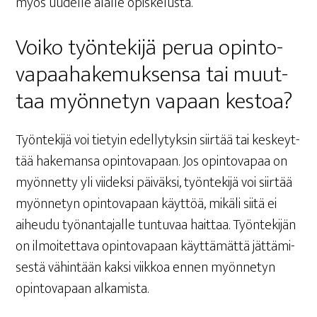
myös uudel­le alal­le opiskelusta.
Voi­ko työn­te­ki­jä perua opin­to­
va­paa­ha­ke­muk­sen­sa tai muut­
taa myön­ne­tyn vapaan kestoa?
Työn­te­ki­jä voi tie­tyin edel­ly­tyk­sin siir­tää tai kes­keyt­
tää hake­man­sa opin­to­va­paan. Jos opin­to­va­paa on
myön­net­ty yli vii­dek­si päi­väk­si, työn­te­ki­jä voi siir­tää
myön­ne­tyn opin­to­va­paan käyt­töä, mikä­li sii­tä ei
aiheu­du työ­nan­ta­jal­le tun­tu­vaa hait­taa. Työn­te­ki­jän
on ilmoi­tet­ta­va opin­to­va­paan käyt­tä­mät­tä jät­tä­mi­
ses­tä vähin­tään kak­si viik­koa ennen myön­ne­tyn
opin­to­va­paan alkamista.