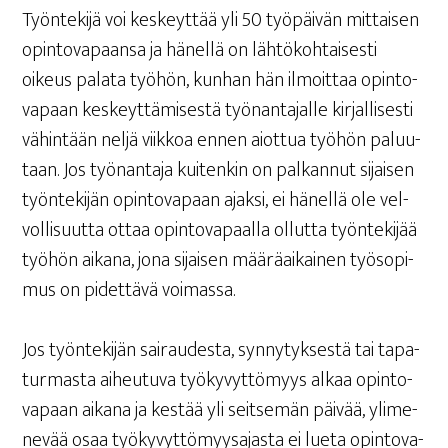
Työn­te­ki­jä voi kes­keyt­tää yli 50 työ­päi­vän mit­tai­sen
opin­to­va­paan­sa ja hänel­lä on läh­tö­koh­tai­ses­ti
oikeus pala­ta työ­hön, kun­han hän ilmoit­taa opin­to­
va­paan kes­keyt­tä­mi­ses­tä työ­nan­ta­jal­le kir­jal­li­ses­ti
vähin­tään nel­jä viik­koa ennen aiot­tua työ­hön paluu­
taan. Jos työ­nan­ta­ja kui­ten­kin on pal­kan­nut sijai­sen
työn­te­ki­jän opin­to­va­paan ajak­si, ei hänel­lä ole vel­
vol­li­suut­ta ottaa opin­to­va­paal­la ollut­ta työn­te­ki­jää
työ­hön aika­na, jona sijai­sen mää­rä­ai­kai­nen työ­so­pi­
mus on pidet­tä­vä voimassa.
Jos työn­te­ki­jän sai­rau­des­ta, syn­ny­tyk­ses­tä tai tapa­
tur­mas­ta aiheu­tu­va työ­ky­vyt­tö­myys alkaa opin­to­
va­paan aika­na ja kes­tää yli seit­se­män päi­vää, yli­me­
ne­vää osaa työ­ky­vyt­tö­myy­sa­jas­ta ei lue­ta opin­to­va­