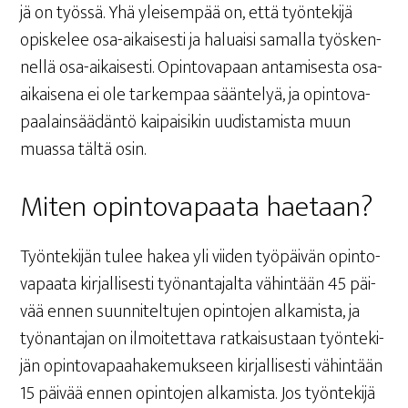
jä on työs­sä. Yhä ylei­sem­pää on, että työn­te­ki­jä
opis­ke­lee osa-aikai­ses­ti ja haluai­si samal­la työs­ken­
nel­lä osa-aikai­ses­ti. Opin­to­va­paan anta­mi­ses­ta osa-
aikai­se­na ei ole tar­kem­paa sään­te­lyä, ja opin­to­va­
paa­lain­sää­dän­tö kai­pai­si­kin uudis­ta­mis­ta muun
muas­sa täl­tä osin.
Miten opin­to­va­paa­ta haetaan?
Työn­te­ki­jän tulee hakea yli vii­den työ­päi­vän opin­to­
va­paa­ta kir­jal­li­ses­ti työ­nan­ta­jal­ta vähin­tään 45 päi­
vää ennen suun­ni­tel­tu­jen opin­to­jen alka­mis­ta, ja
työ­nan­ta­jan on ilmoi­tet­ta­va rat­kai­sus­taan työn­te­ki­
jän opin­to­va­paa­ha­ke­muk­seen kir­jal­li­ses­ti vähin­tään
15 päi­vää ennen opin­to­jen alka­mis­ta. Jos työn­te­ki­jä