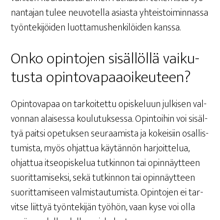
nan­ta­jan tulee neu­vo­tel­la asias­ta yhteis­toi­min­nas­sa
työn­te­ki­jöi­den luot­ta­mus­hen­ki­löi­den kanssa.
Onko opin­to­jen sisäl­löl­lä vai­ku­
tus­ta opintovapaaoikeuteen?
Opin­to­va­paa on tar­koi­tet­tu opis­ke­luun jul­ki­sen val­
von­nan alai­ses­sa kou­lu­tuk­ses­sa. Opin­toi­hin voi sisäl­
tyä pait­si ope­tuk­sen seu­raa­mis­ta ja kokei­siin osal­lis­
tu­mis­ta, myös ohjat­tua käy­tän­nön har­joit­te­lua,
ohjat­tua itseo­pis­ke­lua tut­kin­non tai opin­näyt­teen
suo­rit­ta­mi­sek­si, sekä tut­kin­non tai opin­näyt­teen
suo­rit­ta­mi­seen val­mis­tau­tu­mis­ta. Opin­to­jen ei tar­
vit­se liit­tyä työn­te­ki­jän työ­hön, vaan kyse voi olla