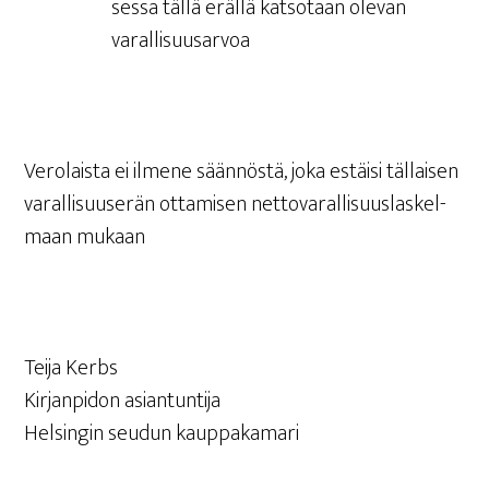
ses­sa täl­lä eräl­lä kat­so­taan ole­van
varallisuusarvoa
Vero­lais­ta ei ilme­ne sään­nös­tä, joka estäi­si täl­lai­sen
varal­li­suuse­rän otta­mi­sen net­to­va­ral­li­suus­las­kel­
maan mukaan
Tei­ja Kerbs
Kir­jan­pi­don asiantuntija
Hel­sin­gin seu­dun kauppakamari