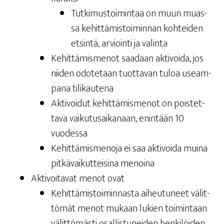
Tut­ki­mus­toi­min­taa on muun muas­
sa kehit­tä­mis­toi­min­nan koh­tei­den
etsin­tä, arvioin­ti ja valinta
Kehit­tä­mis­me­not saa­daan akti­voi­da, jos
nii­den odo­te­taan tuot­ta­van tuloa useam­
pa­na tilikautena
Akti­voi­dut kehit­tä­mis­me­not on pois­tet­
ta­va vai­ku­tusai­ka­naan, enin­tään 10
vuodessa
Kehit­tä­mis­me­no­ja ei saa akti­voi­da mui­na
pit­kä­vai­kut­tei­si­na menoina
Akti­voi­ta­vat menot ovat
Kehit­tä­mis­toi­min­nas­ta aiheu­tu­neet välit­
tö­mät menot mukaan lukien toi­min­taan
välit­tö­mäs­ti osal­lis­tu­nei­den hen­ki­löi­den