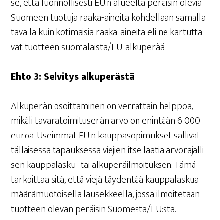
se, että luon­nol­li­ses­ti EU:n alu­eel­ta peräi­sin ole­via
Suo­meen tuo­tu­ja raa­ka-ainei­ta koh­del­laan samal­la
taval­la kuin koti­mai­sia raa­ka-ainei­ta eli ne kar­tut­ta­
vat tuot­teen suo­ma­lais­ta/EU-alku­pe­rää.
Ehto 3: Sel­vi­tys alkuperästä
Alku­pe­rän osoit­ta­mi­nen on ver­rat­tain help­poa,
mikä­li tava­ra­toi­mi­tuse­rän arvo on enin­tään 6 000
euroa. Useim­mat EU:n kaup­pa­so­pi­muk­set sal­li­vat
täl­lai­ses­sa tapauk­ses­sa vie­jien itse laa­tia arvo­ra­jal­li­
sen kaup­pa­las­ku- tai alku­pe­räil­moi­tuk­sen. Tämä
tar­koit­taa sitä, että vie­jä täy­den­tää kaup­pa­las­kua
mää­rä­muo­toi­sel­la lausek­keel­la, jos­sa ilmoi­te­taan
tuot­teen ole­van peräi­sin Suomesta/EU:sta.