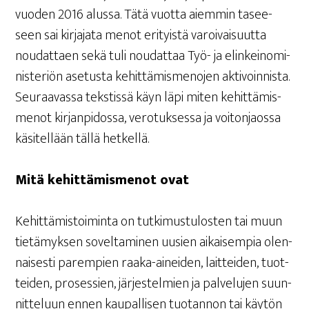
vuo­den 2016 alus­sa. Tätä vuot­ta aiem­min tasee­
seen sai kir­ja­ja­ta menot eri­tyis­tä varoi­vai­suut­ta
nou­dat­taen sekä tuli nou­dat­taa Työ- ja elin­kei­no­mi­
nis­te­riön ase­tus­ta kehit­tä­mis­me­no­jen akti­voin­nis­ta.
Seu­raa­vas­sa teks­tis­sä käyn läpi miten kehit­tä­mis­
me­not kir­jan­pi­dos­sa, vero­tuk­ses­sa ja voi­ton­jaos­sa
käsi­tel­lään täl­lä hetkellä.
Mitä kehit­tä­mis­me­not ovat
Kehit­tä­mis­toi­min­ta on tut­ki­mus­tu­los­ten tai muun
tie­tä­myk­sen sovel­ta­mi­nen uusien aikai­sem­pia olen­
nai­ses­ti parem­pien raa­ka-ainei­den, lait­tei­den, tuot­
tei­den, pro­ses­sien, jär­jes­tel­mien ja pal­ve­lu­jen suun­
nit­te­luun ennen kau­pal­li­sen tuo­tan­non tai käy­tön