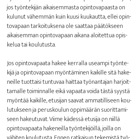
jos työn­te­ki­jän aikai­sem­mas­ta opin­to­va­paas­ta on
kulu­nut vähem­män kuin kuusi kuu­kaut­ta, ellei opin­
to­va­paan tar­koi­tuk­se­na ole saat­taa pää­tök­seen
aikai­sem­man opin­to­va­paan aika­na aloi­tet­tua opis­
ke­lua tai koulutusta.
Jos opin­to­va­paa­ta hakee ker­ral­la useam­pi työn­te­
ki­jä ja opin­to­va­paan myön­tä­mi­nen kai­kil­le sitä hake­
neil­le tuot­tai­si tun­tu­vaa hait­taa työ­nan­ta­jan har­joit­
ta­mal­le toi­min­nal­le eikä vapaa­ta voi­da täs­tä syys­tä
myön­tää kai­kil­le, etusi­jan saa­vat amma­til­li­seen kou­
lu­tuk­seen ja perus­kou­lun oppi­mää­rän suo­rit­ta­mi­
seen hakeu­tu­vat. Vii­me kädes­sä etusi­ja on niil­lä
opin­to­va­paa­ta hake­neil­la työn­te­ki­jöil­lä, joil­la on
vähi­ten kou­lu­tus­ta. Ennen rat­kai­sun teke­mis­tä työ­