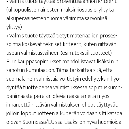
• Val­mis tuo­te täyt­tää pro­sent­ti­sään­nön kri­tee­rit
(ulko­puo­lis­ten aines­ten mak­si­mio­suus ei yli­ty tai
alku­pe­rä­ai­nes­ten tuo­ma vähim­mäi­sar­von­li­sä
ylittyy)
• Val­mis tuo­te täyt­tää tie­tyt mate­ri­aa­lien pro­ses­
soin­tia kos­ke­vat tek­ni­set kri­tee­rit, kuten riit­tä­vän
usean val­mis­tus­vai­heen (esim. tekstiilituotteet).
EU:n kaup­pa­so­pi­muk­set mah­dol­lis­ta­vat lisäk­si niin
sano­tun kumu­laa­tion. Tämä tar­koit­taa sitä, että
suo­ma­lai­nen val­mis­ta­ja voi tie­tyin edel­ly­tyk­sin hyö­
dyn­tää tuot­tei­den­sa val­mis­tuk­ses­sa sopi­mus­kump­
pa­ni­maas­ta peräi­sin ole­via raa­ka-ainei­ta myös
ilman, että riit­tä­vän val­mis­tuk­sen ehdot täyt­ty­vät,
jol­loin lop­pu­tuot­teen alku­pe­rän voi­daan sil­ti kat­soa
ole­van Suomessa/EU:ssa. Lisäk­si on hyvä huo­mioi­da