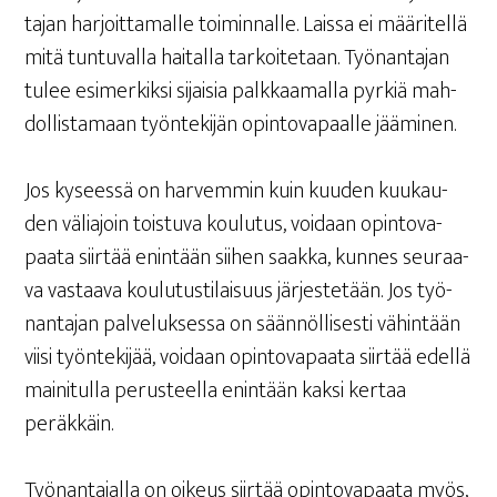
ta­jan har­joit­ta­mal­le toi­min­nal­le. Lais­sa ei mää­ri­tel­lä
mitä tun­tu­val­la hai­tal­la tar­koi­te­taan. Työ­nan­ta­jan
tulee esi­mer­kik­si sijai­sia palk­kaa­mal­la pyr­kiä mah­
dol­lis­ta­maan työn­te­ki­jän opin­to­va­paal­le jääminen.
Jos kysees­sä on har­vem­min kuin kuu­den kuu­kau­
den välia­join tois­tu­va kou­lu­tus, voi­daan opin­to­va­
paa­ta siir­tää enin­tään sii­hen saak­ka, kun­nes seu­raa­
va vas­taa­va kou­lu­tus­ti­lai­suus jär­jes­te­tään. Jos työ­
nan­ta­jan pal­ve­luk­ses­sa on sään­nöl­li­ses­ti vähin­tään
vii­si työn­te­ki­jää, voi­daan opin­to­va­paa­ta siir­tää edel­lä
mai­ni­tul­la perus­teel­la enin­tään kak­si ker­taa
peräkkäin.
Työ­nan­ta­jal­la on oikeus siir­tää opin­to­va­paa­ta myös,