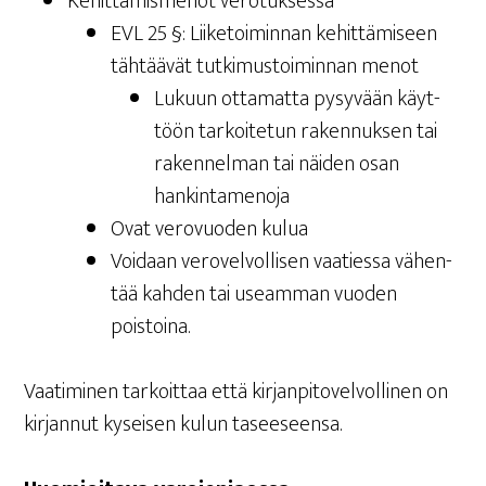
Kehit­tä­mis­me­not verotuksessa
EVL 25 §: Lii­ke­toi­min­nan kehit­tä­mi­seen
täh­tää­vät tut­ki­mus­toi­min­nan menot
Lukuun otta­mat­ta pysy­vään käyt­
töön tar­koi­te­tun raken­nuk­sen tai
raken­nel­man tai näi­den osan
hankintamenoja
Ovat vero­vuo­den kulua
Voi­daan vero­vel­vol­li­sen vaa­ties­sa vähen­
tää kah­den tai useam­man vuo­den
poistoina.
Vaa­ti­mi­nen tar­koit­taa että kir­jan­pi­to­vel­vol­li­nen on
kir­jan­nut kysei­sen kulun taseeseensa.