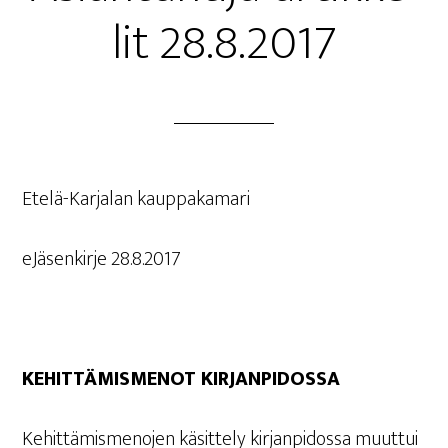
lit 28.8.2017
Ete­lä-Kar­ja­lan kauppakamari
eJä­sen­kir­je 28.8.2017
KEHIT­TÄ­MIS­ME­NOT KIRJANPIDOSSA
Kehit­tä­mis­me­no­jen käsit­te­ly kir­jan­pi­dos­sa muut­tui