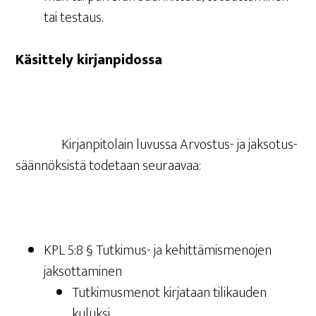
tai testaus.
Käsit­te­ly kirjanpidossa
Kir­jan­pi­to­lain luvus­sa Arvos­tus- ja jak­so­tus­
sään­nök­sis­tä tode­taan seuraavaa:
KPL 5:8 § Tut­ki­mus- ja kehit­tä­mis­me­no­jen
jaksottaminen
Tut­ki­mus­me­not kir­ja­taan tili­kau­den
kuluksi