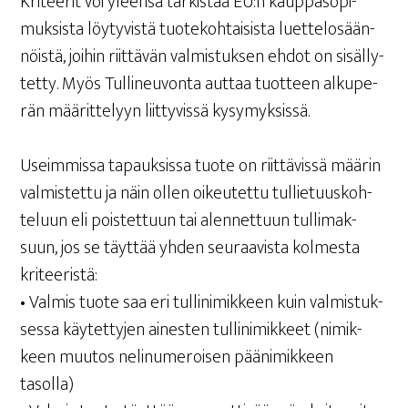
Kri­tee­rit voi yleen­sä tar­kis­taa EU:n kaup­pa­so­pi­
muk­sis­ta löy­ty­vis­tä tuo­te­koh­tai­sis­ta luet­te­lo­sään­
nöis­tä, joi­hin riit­tä­vän val­mis­tuk­sen ehdot on sisäl­ly­
tet­ty. Myös Tul­li­neu­von­ta aut­taa tuot­teen alku­pe­
rän mää­rit­te­lyyn liit­ty­vis­sä kysymyksissä.
Useim­mis­sa tapauk­sis­sa tuo­te on riit­tä­vis­sä mää­rin
val­mis­tet­tu ja näin ollen oikeu­tet­tu tul­lie­tuus­koh­
te­luun eli pois­tet­tuun tai alen­net­tuun tul­li­mak­
suun, jos se täyt­tää yhden seu­raa­vis­ta kol­mes­ta
kriteeristä:
• Val­mis tuo­te saa eri tul­li­ni­mik­keen kuin val­mis­tuk­
ses­sa käy­tet­ty­jen aines­ten tul­li­ni­mik­keet (nimik­
keen muu­tos neli­nu­me­roi­sen pää­ni­mik­keen
tasolla)