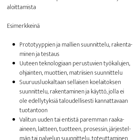
aloittamista
Esi­merk­kei­nä
Pro­to­tyyp­pien ja mal­lien suun­nit­te­lu, raken­ta­
mi­nen ja testaus
Uuteen tek­no­lo­gi­aan perus­tu­vien työ­ka­lu­jen,
ohjain­ten, muot­tien, mat­rii­sien suunnittelu
Suu­ruus­luo­kal­taan sel­lai­sen koe­lai­tok­sen
suun­nit­te­lu, raken­ta­mi­nen ja käyt­tö, jol­la ei
ole edel­ly­tyk­siä talou­del­li­ses­ti kan­nat­ta­vaan
tuotantoon
Vali­tun uuden tai entis­tä parem­man raa­ka-
aineen, lait­teen, tuot­teen, pro­ses­sin, jär­jes­tel­
män tai pal­ve­lun suun­nit­te­lu, toteut­ta­mi­nen