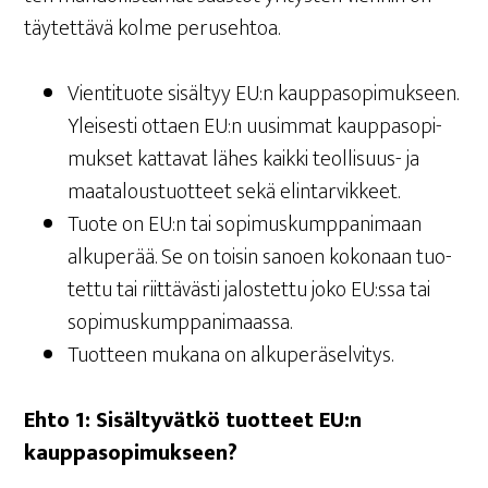
täy­tet­tä­vä kol­me perusehtoa.
Vien­ti­tuo­te sisäl­tyy EU:n kaup­pa­so­pi­muk­seen.
Ylei­ses­ti ottaen EU:n uusim­mat kaup­pa­so­pi­
muk­set kat­ta­vat lähes kaik­ki teol­li­suus- ja
maa­ta­lous­tuot­teet sekä elintarvikkeet.
Tuo­te on EU:n tai sopi­mus­kump­pa­ni­maan
alku­pe­rää. Se on toi­sin sanoen koko­naan tuo­
tet­tu tai riit­tä­väs­ti jalos­tet­tu joko EU:ssa tai
sopimuskumppanimaassa.
Tuot­teen muka­na on alkuperäselvitys.
Ehto 1: Sisäl­ty­vät­kö tuot­teet EU:n
kauppasopimukseen?