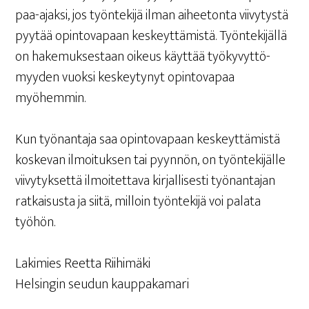
paa-ajak­si, jos työn­te­ki­jä ilman aihee­ton­ta vii­vy­tys­tä
pyy­tää opin­to­va­paan kes­keyt­tä­mis­tä. Työn­te­ki­jäl­lä
on hake­muk­ses­taan oikeus käyt­tää työ­ky­vyt­tö­
myy­den vuok­si kes­key­ty­nyt opin­to­va­paa
myöhemmin.
Kun työ­nan­ta­ja saa opin­to­va­paan kes­keyt­tä­mis­tä
kos­ke­van ilmoi­tuk­sen tai pyyn­nön, on työn­te­ki­jäl­le
vii­vy­tyk­set­tä ilmoi­tet­ta­va kir­jal­li­ses­ti työ­nan­ta­jan
rat­kai­sus­ta ja sii­tä, mil­loin työn­te­ki­jä voi pala­ta
työhön.
Laki­mies Reet­ta Riihimäki
Hel­sin­gin seu­dun kauppakamari