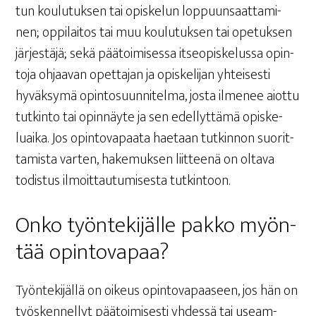
tun kou­lu­tuk­sen tai opis­ke­lun lop­puun­saat­ta­mi­
nen; oppi­lai­tos tai muu kou­lu­tuk­sen tai ope­tuk­sen
jär­jes­tä­jä; sekä pää­toi­mi­ses­sa itseo­pis­ke­lus­sa opin­
to­ja ohjaa­van opet­ta­jan ja opis­ke­li­jan yhtei­ses­ti
hyväk­sy­mä opin­to­suun­ni­tel­ma, jos­ta ilme­nee aiot­tu
tut­kin­to tai opin­näy­te ja sen edel­lyt­tä­mä opis­ke­
luai­ka. Jos opin­to­va­paa­ta hae­taan tut­kin­non suo­rit­
ta­mis­ta var­ten, hake­muk­sen liit­tee­nä on olta­va
todis­tus ilmoit­tau­tu­mi­ses­ta tutkintoon.
Onko työn­te­ki­jäl­le pak­ko myön­
tää opintovapaa?
Työn­te­ki­jäl­lä on oikeus opin­to­va­paa­seen, jos hän on
työs­ken­nel­lyt pää­toi­mi­ses­ti yhdes­sä tai useam­