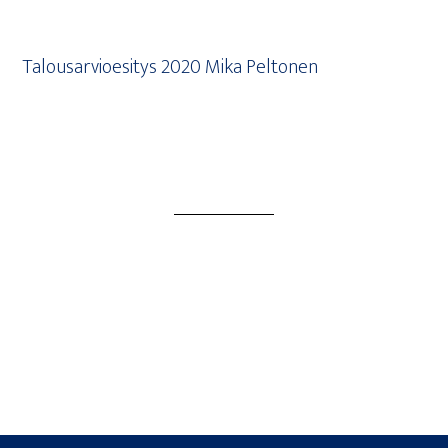
Talous­ar­vio­esi­tys 2020 Mika Peltonen