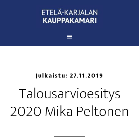
Julkaistu:
27.11.2019
Talous­ar­vio­esi­tys
2020 Mika Peltonen