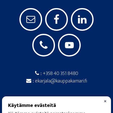
+358 40 351 8480
:
ekarjala@kauppakamari.fi
:
×
Käytämme evästeitä