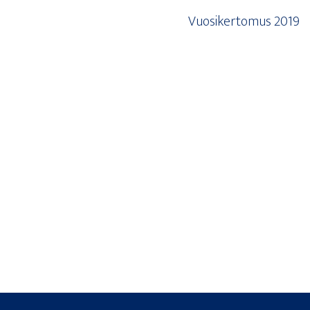
Vuo­si­ker­to­mus 2019