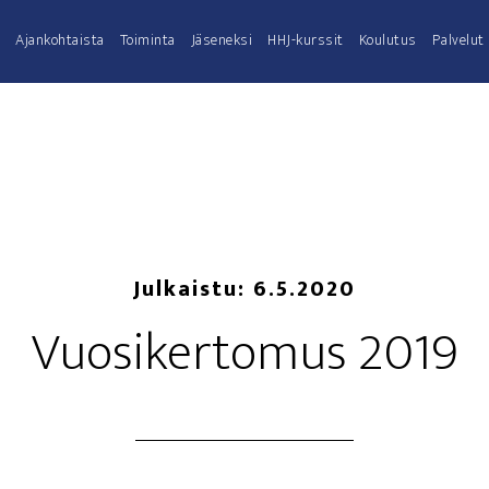
Ajan­koh­tais­ta
Toi­min­ta
Jäse­nek­si
HHJ-kurs­­sit
Kou­lu­tus
Pal­ve­lut
Julkaistu:
6.5.2020
Vuo­si­ker­to­mus 2019