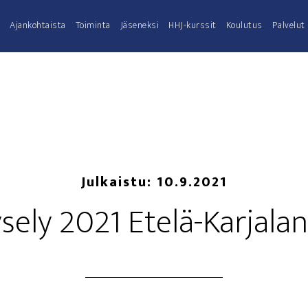
Ajan­koh­tais­ta
Toi­min­ta
Jäse­nek­si
HHJ-kurs­­sit
Kou­lu­tus
Pal­ve­lut
Julkaistu:
10.9.2021
­se­ly 2021 Ete­lä-Kar­ja­l