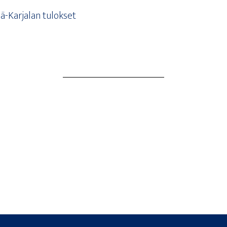
­lä-Kar­ja­lan tulokset