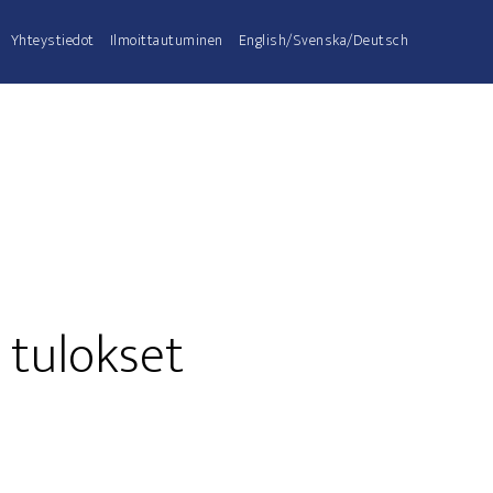
Yhteys­tie­dot
Ilmoit­tau­tu­mi­nen
English/Svenska/Deutsch
an tulokset