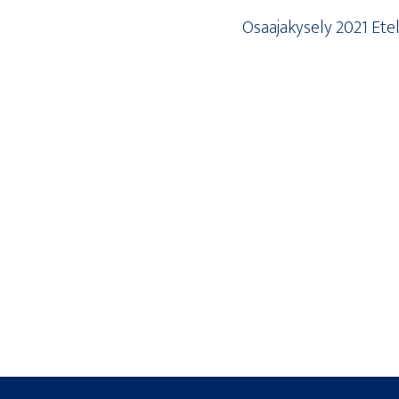
Osaa­ja­ky­se­ly 2021 Ete