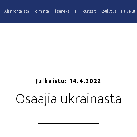
Ajan­koh­tais­ta
Toi­min­ta
Jäse­nek­si
HHJ-kurs­­sit
Kou­lu­tus
Pal­ve­lut
Julkaistu:
14.4.2022
Osaa­jia ukrainasta