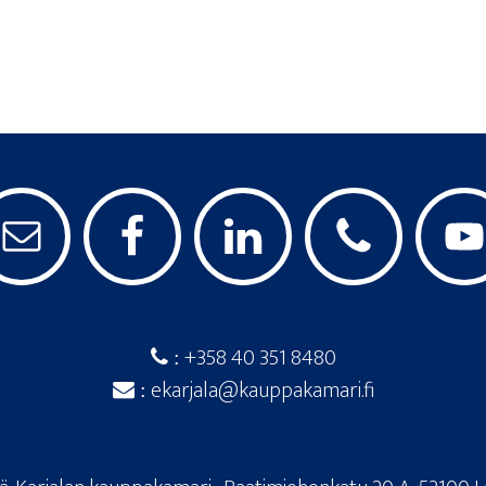
+358 40 351 8480
:
ekarjala@kauppakamari.fi
: