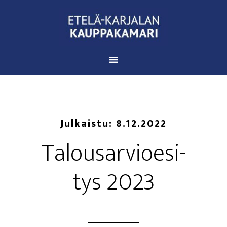
Julkaistu:
8.12.2022
Talous­ar­vio­esi­
tys 2023