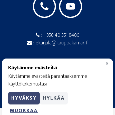
+358 40 351 8480
:
ekarjala@kauppakamari.fi
:
×
Käytämme evästeitä
Käytämme evästeitä parantaaksemme
© 2026
· Etelä-Karjalan kauppakamari ·
käyttökokemustasi.
Raatimiehenkatu 20 A, 53100 Lappeenranta
rekisteriseloste
·
käyttöehdot
·
tietosuojaseloste
HYVÄKSY
HYLKÄÄ
·
evästekäytännöt
MUOKKAA