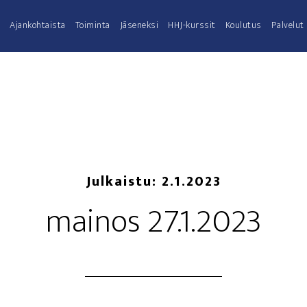
Ajan­koh­tais­ta
Toi­min­ta
Jäse­nek­si
HHJ-kurs­­sit
Kou­lu­tus
Pal­ve­lut
Julkaistu:
2.1.2023
mai­nos 27.1.2023