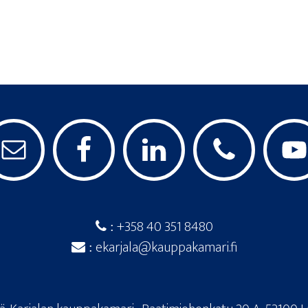
+358 40 351 8480
:
ekarjala@kauppakamari.fi
: