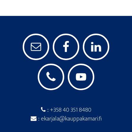
+358 40 351 8480
:
ekarjala@kauppakamari.fi
: