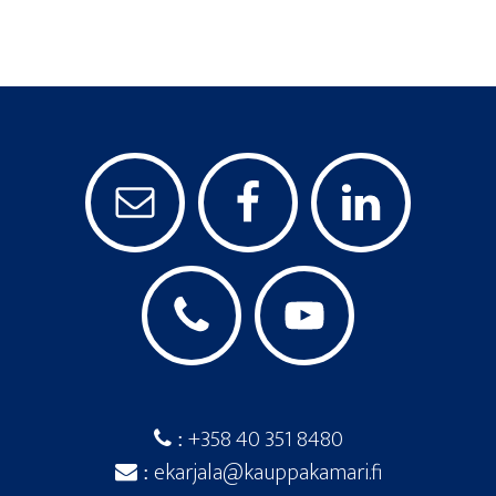
+358 40 351 8480
:
ekarjala@kauppakamari.fi
: