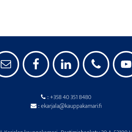
+358 40 351 8480
:
ekarjala@kauppakamari.fi
: