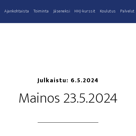
Ajan­koh­tais­ta
Toi­min­ta
Jäse­nek­si
HHJ-kurs­­sit
Kou­lu­tus
Pal­ve­lut
Julkaistu:
6.5.2024
Mai­nos 23.5.2024