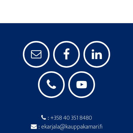
+358 40 351 8480
:
ekarjala@kauppakamari.fi
: