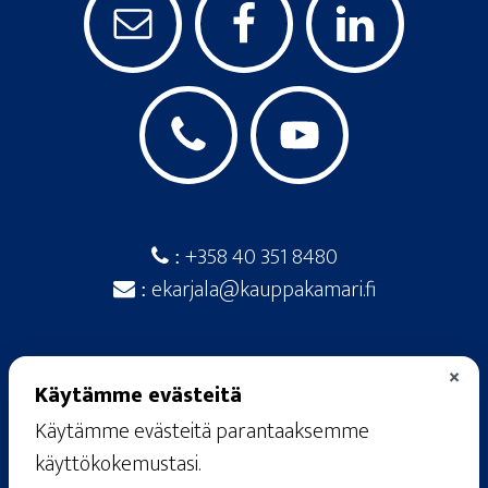
+358 40 351 8480
:
ekarjala@kauppakamari.fi
:
×
Käytämme evästeitä
Käytämme evästeitä parantaaksemme
© 2026
· Etelä-Karjalan kauppakamari ·
käyttökokemustasi.
Raatimiehenkatu 20 A, 53100 Lappeenranta