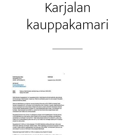
Kar­ja­lan
kauppakamari