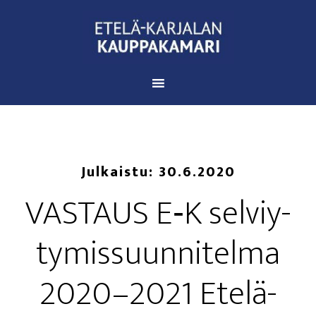
Julkaistu:
30.6.2020
VAS­TAUS E‑K sel­viy­
ty­mis­suun­ni­tel­ma
2020–2021 Ete­lä-