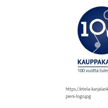
https://etela-karjal
pieni-logo.jpg