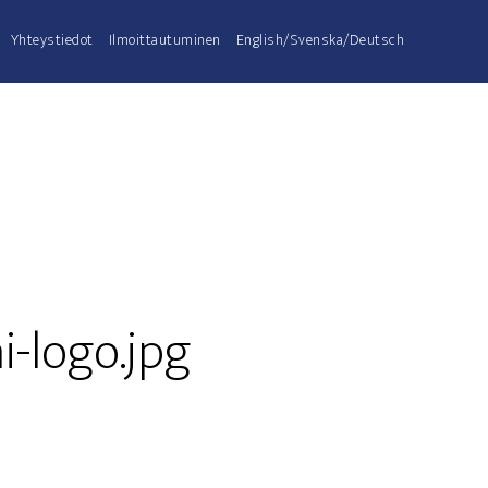
Yhteys­tie­dot
Ilmoit­tau­tu­mi­nen
English/Svenska/Deutsch
-logo.jpg