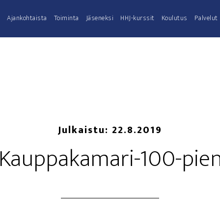
Ajan­koh­tais­ta
Toi­min­ta
Jäse­nek­si
HHJ-kurs­­sit
Kou­lu­tus
Pal­ve­lut
Julkaistu:
22.8.2019
Kauppakamari-100-pieni