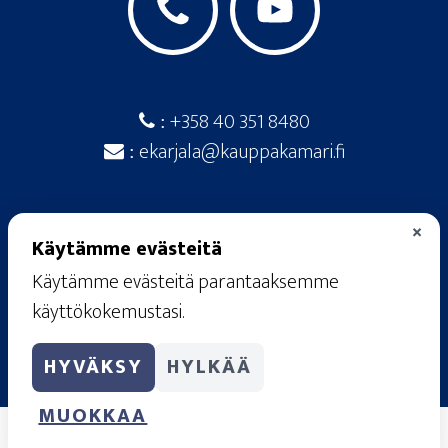
+358 40 351 8480
:
ekarjala@kauppakamari.fi
:
×
Käytämme evästeitä
Käytämme evästeitä parantaaksemme
© 2026
· Etelä-Karjalan kauppakamari ·
käyttökokemustasi.
Raatimiehenkatu 20 A, 53100 Lappeenranta
rekisteriseloste
·
käyttöehdot
·
tietosuojaseloste
HYVÄKSY
HYLKÄÄ
·
evästekäytännöt
MUOKKAA