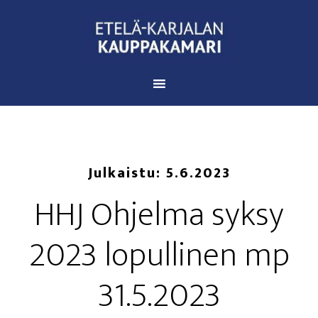
Julkaistu:
5.6.2023
HHJ Ohjel­ma syk­sy
2023 lopul­li­nen mp
31.5.2023