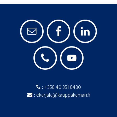
+358 40 351 8480
:
ekarjala@kauppakamari.fi
: