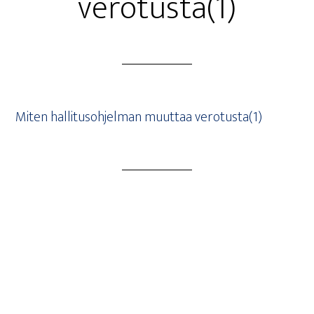
verotusta(1)
Miten hal­li­tus­oh­jel­man muut­taa verotusta(1)