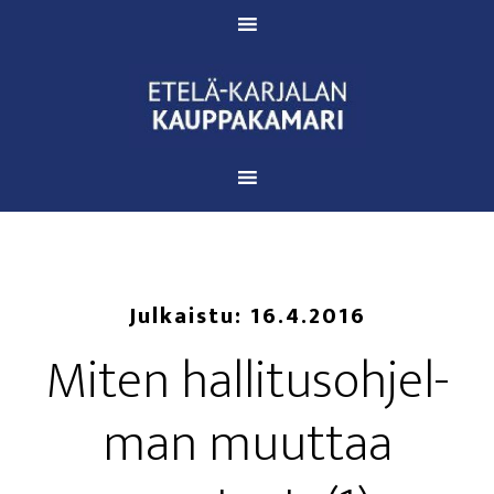
Julkaistu:
16.4.2016
Miten hal­li­tus­oh­jel­
man muut­taa