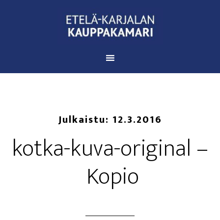
Julkaistu:
12.3.2016
kot­ka-kuva-ori­gi­nal –
Kopio