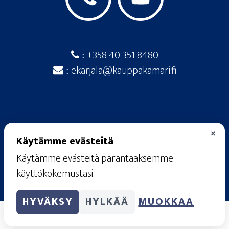
+358 40 351 8480
:
ekarjala@kauppakamari.fi
:
×
Käytämme evästeitä
© 2026
· Etelä-Karjalan kauppakamari ·
Raatimiehenkatu 20 A, 53100 Lappeenranta
Käytämme evästeitä parantaaksemme
rekisteriseloste
·
käyttöehdot
·
tietosuojaseloste
käyttökokemustasi.
·
evästekäytännöt
HYVÄKSY
HYLKÄÄ
MUOKKAA