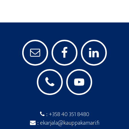
+358 40 351 8480
:
ekarjala@kauppakamari.fi
: