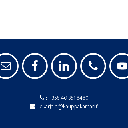
+358 40 351 8480
:
ekarjala@kauppakamari.fi
: