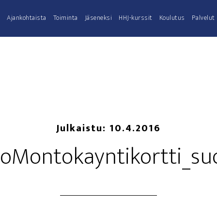
Ajan­koh­tais­ta
Toi­min­ta
Jäse­nek­si
HHJ-kurs­­sit
Kou­lu­tus
Pal­ve­lut
Julkaistu:
10.4.2016
joMontokayntikortti_s