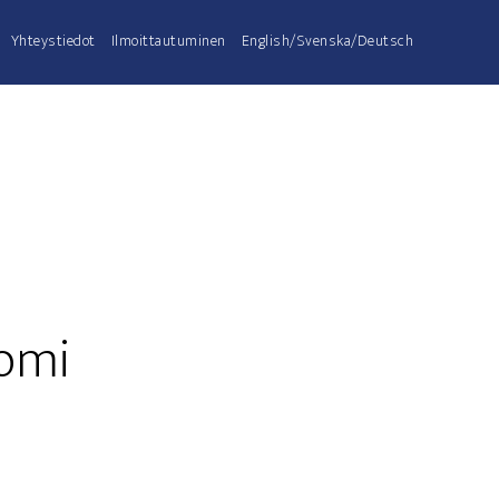
Yhteys­tie­dot
Ilmoit­tau­tu­mi­nen
English/Svenska/Deutsch
uomi