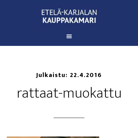
Julkaistu:
22.4.2016
rat­taat-muo­kat­tu