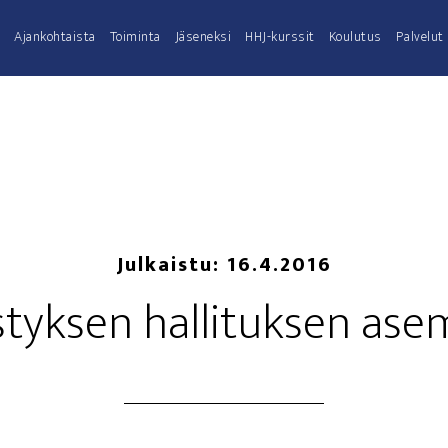
Ajan­koh­tais­ta
Toi­min­ta
Jäse­nek­si
HHJ-kurs­­sit
Kou­lu­tus
Pal­ve­lut
Julkaistu:
16.4.2016
­tyk­sen hal­li­tuk­sen as