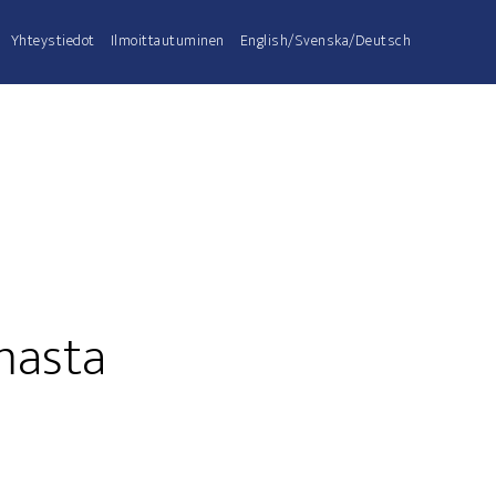
Yhteys­tie­dot
Ilmoit­tau­tu­mi­nen
English/Svenska/Deutsch
emasta