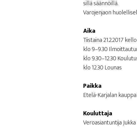
sil­lä säännöillä.
Varo­jen­jaon huo­lel­li­se
Aika
Tiis­tai­na 21.2.2017 kel­
klo 9–9.30 Ilmoit­tau­t
klo 9.30–12.30 Koulutu
klo 12.30 Lounas
Paik­ka
Ete­lä-Kar­ja­lan kaup­p
Kou­lut­ta­ja
Vero­asian­tun­ti­ja Juk­