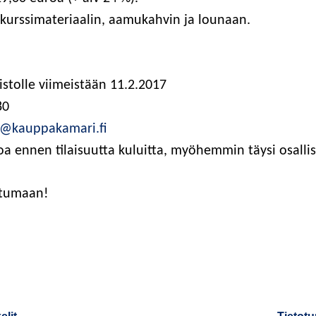
 kurs­si­ma­te­ri­aa­lin, aamu­kah­vin ja lounaan.
is­tol­le vii­meis­tään 11.2.2017
80
a@kauppakamari.fi
koa ennen tilai­suut­ta kuluit­ta, myö­hem­min täy­si osal
autumaan!