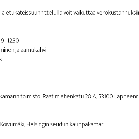
l­la etu­kä­teis­suun­nit­te­lul­la voit vai­kut­taa verokustannuksii
lo 9–12.30
u­mi­nen ja aamukahvi
s
a­ka­ma­rin toi­mis­to, Raa­ti­mie­hen­ka­tu 20 A, 53100 Lappeen
ka Koi­vu­mä­ki, Hel­sin­gin seu­dun kauppakamari