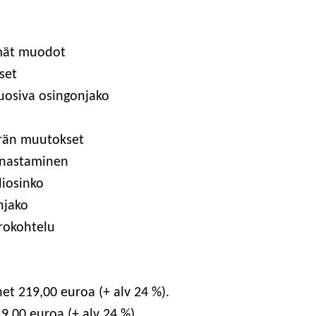
m­mät muodot
set
suo­si­va osingonjako
ä­rän muutokset
lunastaminen
liosinko
njako
erokohtelu
­net
219
,00 euroa (+ alv 24 %).
19
,00 euroa (+ alv 24 %).