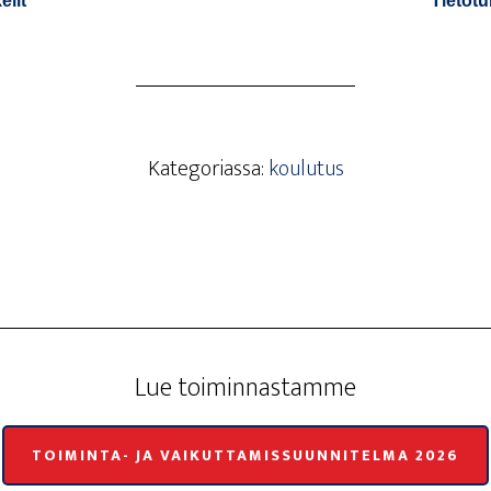
e­lit
Tie­to­t
Kategoriassa:
koulutus
Lue toi­min­nas­tam­me
TOIMINTA- JA VAIKUTTAMISSUUNNITELMA 2026