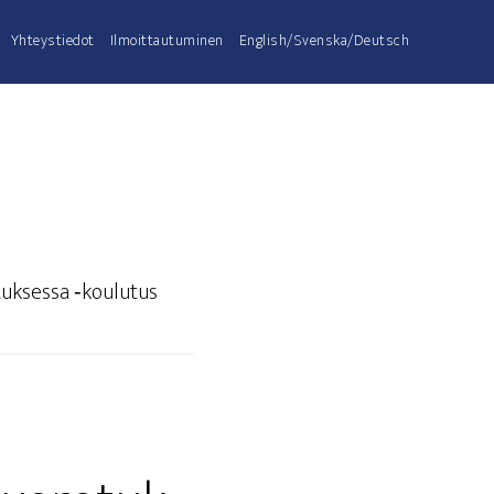
Yhteys­tie­dot
Ilmoit­tau­tu­mi­nen
English/Svenska/Deutsch
tuk­ses­sa ‑kou­lu­tus