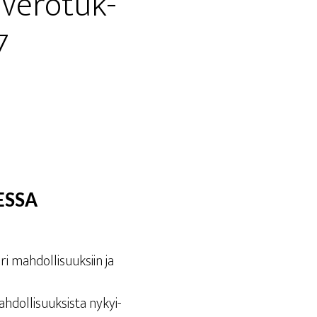
 vero­tuk­
7
ESSA
 mah­dol­li­suuk­siin ja
­dol­li­suuk­sis­ta nykyi­