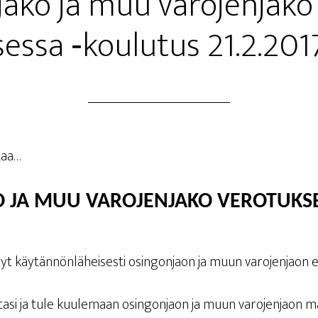
ja­ko ja muu varo­jen­ja­ko
ses­sa ‑kou­lu­tus 21.2.201
taa…
KO JA MUU VARO­JEN­JA­KO VEROTUKS
t käy­tän­nön­lä­hei­ses­ti osin­gon­jaon ja muun varo­jen­jaon eri
ta­si ja tule kuu­le­maan osin­gon­jaon ja muun varo­jen­jaon mah