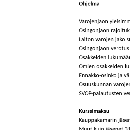
Ohjel­ma
Varo­jen­jaon ylei­si
Osin­gon­jaon rajoituk
Lai­ton varo­jen jako 
Osin­gon­jaon verotus
Osak­kei­den luku­mä
Omien osak­kei­den 
Ennak­ko-osin­ko ja vä
Osuus­kun­nan varoje
SVOP-palau­tus­ten v
Kurs­si­mak­su
Kaup­pa­ka­ma­rin jäse
Muut kuin jäse­net
3