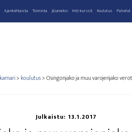
Ajan­koh­tais­ta
Toi­min­ta
Jäse­nek­si
HHJ-kurs­­sit
Kou­lu­tus
Pal­ve­lut
akamari
>
koulutus
>
Osin­gon­ja­ko ja muu varo­jen­ja­ko vero­
Julkaistu:
13.1.2017