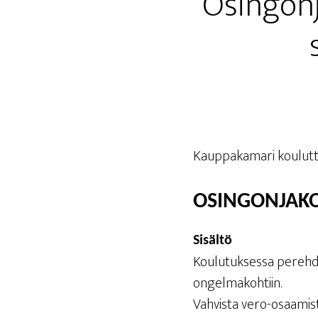
Osin­gon­
Kaup­pa­ka­ma­ri koulut
OSIN­GON­JA­
Sisäl­tö
Kou­lu­tuk­ses­sa pereh­dy
ongelmakohtiin.
Vah­vis­ta vero-osaa­mis­