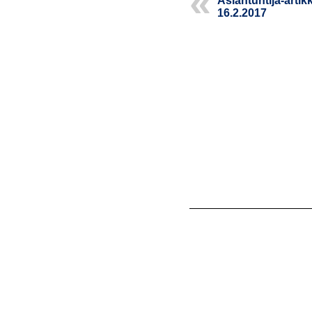
Asian­tun­ti­ja-artik­k
16.2.2017