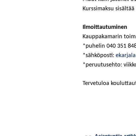
Kurs­si­mak­su sisäl­tää
Ilmoit­tau­tu­mi­nen
Kaup­pa­ka­ma­rin toi­m
*puhe­lin 040 351 84
*säh­kö­pos­ti:
ekarjal
*peruu­tuseh­to: viik­
Ter­ve­tu­loa koulutt