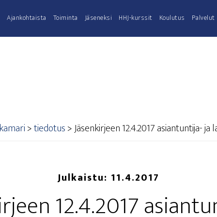
Ajan­koh­tais­ta
Toi­min­ta
Jäse­nek­si
HHJ-kurs­­sit
Kou­lu­tus
Pal­ve­lut
akamari
>
tiedotus
>
Jäsen­kir­jeen 12.4.2017 asian­tun­ti­ja- ja 
Julkaistu:
11.4.2017
r­jeen 12.4.2017 asian­tun­t