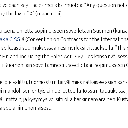
i­nä voi­daan käyt­tää esi­mer­kik­si muo­toa: ”Any ques­tion no
by the law of X“ (maan nimi).
tuk­se­na on, että sopi­muk­seen sovel­le­taan Suo­men (kan­sal­
la­kia CISG
:iä (Con­ven­tion on Cont­racts for the Inter­na­tio­n
l­keäs­ti sopi­muk­ses­saan esi­mer­kik­si viit­tauk­sel­la: ”Thi
in­land, inclu­ding the Sales Act 1987.” Jos kan­sain­vä­li­ses­
ses­ti Suo­men lain sovel­ta­mi­seen, sovel­le­taan sopi­muk­seen C
ei ole valit­tu, tuo­miois­tuin tai väli­mies rat­kai­see asian kan­sain
i mah­dol­li­sen eri­tyis­lain perus­teel­la. Jois­sain tapauk­sis­sa
limit­täin, ja kysy­mys voi sil­ti olla har­kin­nan­va­rai­nen. Kus­
hyvä sopia nimenomaisesti.