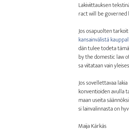
Laki­viit­tauk­sen teks­t
ract will be gover­ned 
Jos osa­puol­ten tar­koi­
kan­sain­vä­lis­tä kaup­pa­
dän tulee tode­ta tämä se
by the domes­tic law of F
sa vii­ta­taan vain ylei­
Jos sovel­let­ta­vaa lakia 
kon­ven­tioi­den avul­la ta
maan usei­ta sään­nök­siä 
si lain­va­lin­nas­ta on 
Mai­ja Kärkäs