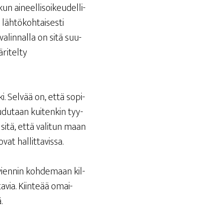
n aineel­li­soi­keu­del­li­
äh­tö­koh­tai­ses­ti
a­lin­nal­la on sitä suu­
i­tel­ty
ki. Sel­vää on, että sopi­
u­du­taan kui­ten­kin tyy­
ä sitä, että vali­tun maan
 ovat hallittavissa.
 vien­nin koh­de­maan kil­
a­via. Kiin­te­ää omai­
.