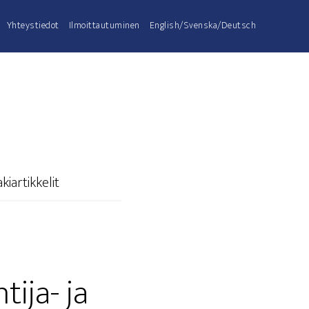
Yhteys­tie­dot
Ilmoit­tau­tu­mi­nen
English/Svenska/Deutsch
lakiartikkelit
i­ja- ja