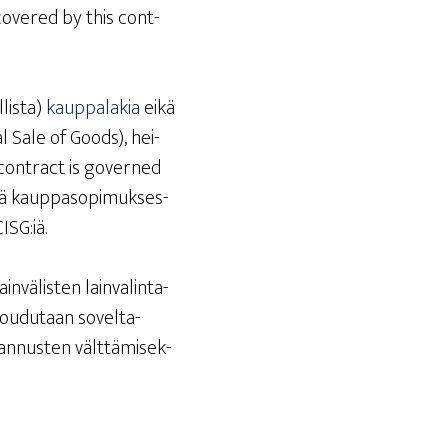
t cove­red by this cont­
lis­ta)
kaup­pa­la­kia
eikä
al Sale of Goods), hei­
s cont­ract is gover­ned
sä kaup­pa­so­pi­muk­ses­
ISG:iä.
­vä­lis­ten lain­va­lin­ta­
 jou­du­taan sovel­ta­
tan­nus­ten vält­tä­mi­sek­