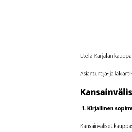
Ete­lä-Kar­ja­lan kaup­pa­
Asian­tun­ti­ja- ja lakiarti
Kan­sain­vä­l
1.
Kir­jal­li­nen sopi
Kan­sain­vä­li­set kaup­pa­s