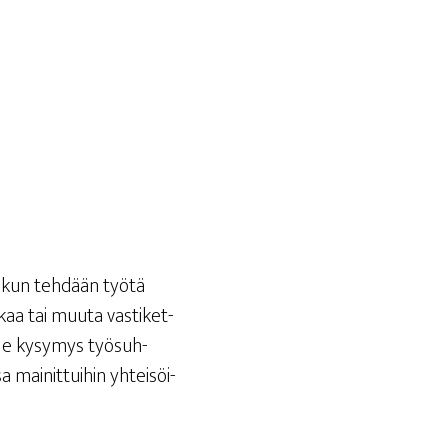
e, kun teh­dään työ­tä
­kaa tai muu­ta vas­ti­ket­
ei ole kysy­mys työ­suh­
a mai­nit­tui­hin yhtei­söi­