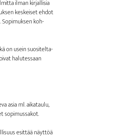
it­ta ilman kir­jal­li­sia
i­muk­sen kes­kei­set ehdot
t­tu. Sopi­muk­sen koh­
ikä on usein suo­si­tel­ta­
voi­vat halu­tes­saan
­va asia ml. aika­tau­lu,
i­set sopimussakot.
l­li­suus esit­tää näyt­töä