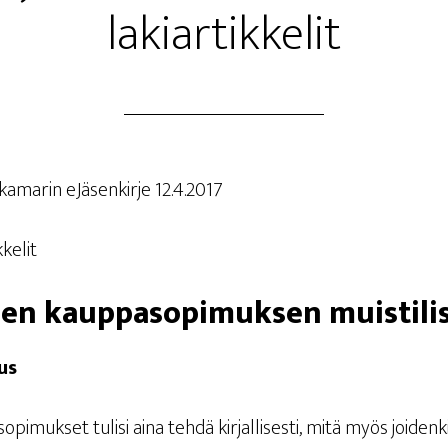
lakiartikkelit
ka­ma­rin eJä­sen­kir­je 12.4.2017
kkelit
i­sen kaup­pa­so­pi­muk­sen muistil
mus
o­pi­muk­set tuli­si aina teh­dä kir­jal­li­ses­ti, mitä myös joi­den­k