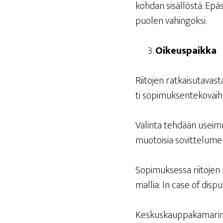
koh­dan sisäl­lös­tä. Epä­
puo­len vahingoksi.
Oikeus­paik­ka
Rii­to­jen rat­kai­su­ta­v
ti sopi­muk­sen­te­ko­vai
Valin­ta teh­dään useim­m
muo­toi­sia sovit­te­lu­me
Sopi­muk­ses­sa rii­to­jen
mal­lia: In case of dis­p
Kes­kus­kaup­pa­ka­ma­rin 