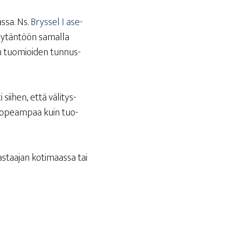
s­sa. Ns.
Brys­sel I ase­
y­tän­töön samal­la
en tuo­mioi­den tun­nus­
i sii­hen, että väli­tys­
n nopeam­paa kuin tuo­
as­taa­jan koti­maas­sa tai