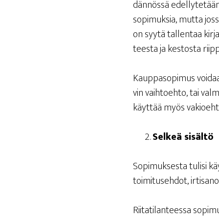
dän­nös­sä edel­ly­te­tään.
sopi­muk­sia, mut­ta jos­s
on syy­tä tal­len­taa kir­j
tees­ta ja kes­tos­ta riip
Kaup­pa­so­pi­mus voi­daan 
vin vaih­toeh­to, tai val­
käyt­tää myös vakioeht
Sel­keä sisältö
Sopi­muk­ses­ta tuli­si kä
toi­mi­tuseh­dot, irti­sa
Rii­ta­ti­lan­tees­sa sopi­