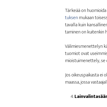
Tär­ke­ää on huo­mioi­da 
tuk­sen
mukaan toi­ses­s
taval­la kuin kan­sal­li­n
ta­mi­nen on kui­ten­kin 
Väli­mies­me­net­te­lyn käy
tuo­miot ovat useim­mis­
miois­tui­me­net­te­ly, se o
Jos oikeus­pai­kas­ta ei o
maas­sa, jos­sa vas­taa­ja
Lain­va­lin­ta­sää