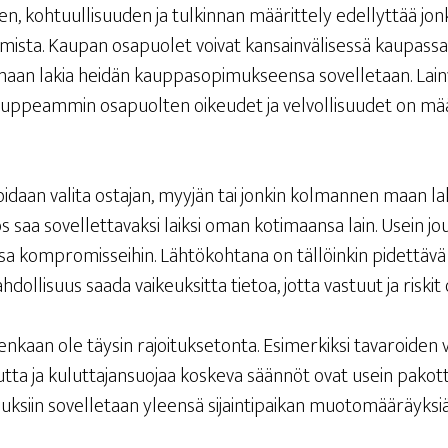
 koh­tuul­li­suu­den ja tul­kin­nan mää­rit­te­ly edel­lyt­tää jon­ku
is­ta. Kau­pan osa­puo­let voi­vat kan­sain­vä­li­ses­sä kau­pas­sa l
maan lakia hei­dän kaup­pa­so­pi­muk­seen­sa sovel­le­taan. Lain­v
up­peam­min osa­puol­ten oikeu­det ja vel­vol­li­suu­det on mää­r
i voi­daan vali­ta osta­jan, myy­jän tai jon­kin kol­man­nen maan la
os saa sovel­let­ta­vak­si laik­si oman koti­maan­sa lain. Usein jo
 kom­pro­mis­sei­hin. Läh­tö­koh­ta­na on täl­löin­kin pidet­tä­v
dol­li­suus saa­da vai­keuk­sit­ta tie­toa, jot­ta vas­tuut ja ris­kit
n­kaan ole täy­sin rajoi­tuk­se­ton­ta. Esi­mer­kik­si tava­roi­den
suut­ta ja kulut­ta­jan­suo­jaa kos­ke­va sään­nöt ovat usein pakot­t
muk­siin sovel­le­taan yleen­sä sijain­ti­pai­kan muotomääräyksiä