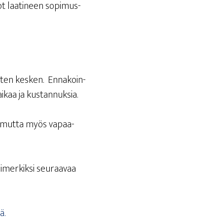
dot laa­ti­neen sopi­mus­
ol­ten kes­ken. Enna­koin­
ä aikaa ja kustannuksia.
lä, mut­ta myös vapaa­
i­mer­kik­si seu­raa­vaa
ä.