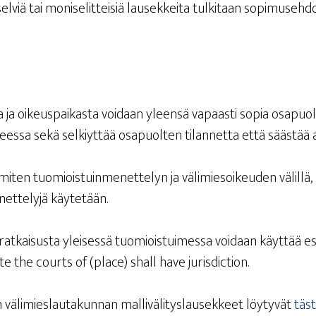
sel­viä tai moni­se­lit­tei­siä lausek­kei­ta tul­ki­taan sopi­museh­
as­ta ja oikeus­pai­kas­ta voi­daan yleen­sä vapaas­ti sopia osa­pu
­hees­sa sekä sel­kiyt­tää osa­puol­ten tilan­net­ta että sääs­tä
i­ten tuo­miois­tuin­me­net­te­lyn ja väli­mie­soi­keu­den välil­
­net­te­ly­jä käytetään.
 rat­kai­sus­ta ylei­ses­sä tuo­miois­tui­mes­sa voi­daan käyt­tää es
u­te the courts of (place) shall have jurisdiction.
väli­mies­lau­ta­kun­nan mal­li­vä­li­tys­lausek­keet löy­ty­vät
täs­t