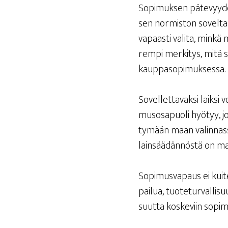
Sopi­muk­sen päte­vyy­den,
sen nor­mis­ton sovel­ta­m
vapaas­ti vali­ta, min­kä 
rem­pi mer­ki­tys, mitä s
kauppasopimuksessa.
Sovel­let­ta­vak­si laik­s
mus­os­a­puo­li hyö­tyy, j
ty­mään maan valin­nas­sa
lain­sää­dän­nös­tä on mah­
Sopi­mus­va­paus ei kui­te
pai­lua, tuo­te­tur­val­li­
suut­ta kos­ke­viin sopi­