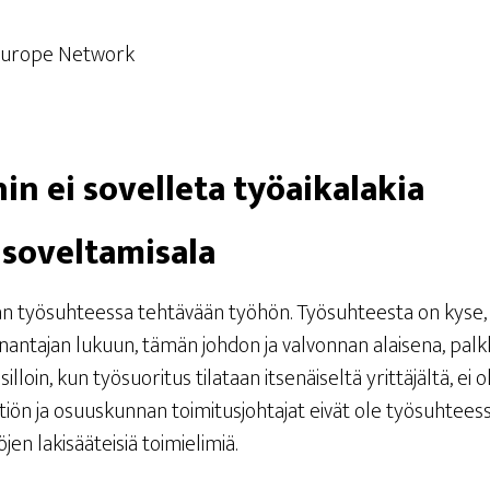
e Euro­pe Network
i­hin ei sovel­le­ta työaikalakia
in soveltamisala
­taan työ­suh­tees­sa teh­tä­vään työ­hön. Työ­suh­tees­ta on kys
työ­nan­ta­jan lukuun, tämän joh­don ja val­von­nan alai­se­na, palk
sil­loin, kun työ­suo­ri­tus tila­taan itse­näi­sel­tä yrit­tä­jäl­tä, 
tiön ja osuus­kun­nan toi­mi­tus­joh­ta­jat eivät ole työ­suh­tees­s
ö­jen laki­sää­tei­siä toimielimiä.