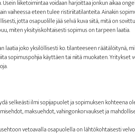
 Usein lii­ke­toi­min­taa voi­daan har­joit­taa jon­kun aikaa ongel­m
ain vai­hees­sa eteen tulee ris­ti­rii­ta­ti­lan­tei­ta. Aina­kin sop
al­li­ses­ti, jot­ta osa­puo­lil­le jää sel­vä kuva sii­tä, mitä on sovi
­puu, miten yksi­tyis­koh­tai­ses­ti sopi­mus on tar­peen laatia.
laa­tia joko yksi­löl­li­ses­ti ko. tilan­tee­seen rää­tä­löi­ty­nä, m
mii­ta sopi­mus­poh­jia käyt­täen tai nii­tä muo­ka­ten. Yri­tyk­set 
oja.
y­dä sel­keäs­ti ilmi sopi­ja­puo­let ja sopi­muk­sen koh­tee­na ole
­no­mi­seh­dot, mak­sueh­dot, vahin­gon­kor­vauk­set ja mah­dol­l
museh­toon vetoa­val­la osa­puo­lel­la on läh­tö­koh­tai­ses­ti vel­vo