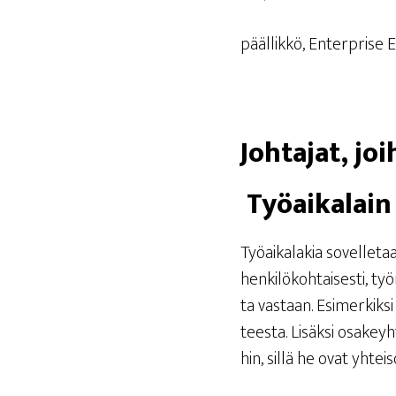
pääl­lik­kö, Enterpri­s
Joh­ta­jat, jo
Työ­ai­ka­la
Työ­ai­ka­la­kia sovel­le
hen­ki­lö­koh­tai­ses­ti, 
ta vas­taan. Esi­mer­kik­si 
tees­ta. Lisäk­si osa­keyh­
hin, sil­lä he ovat yhtei­s