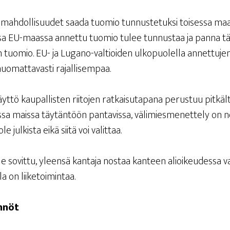
mah­dol­li­suu­det saa­da tuo­mio tun­nus­te­tuk­si toi­ses­sa maa
a EU-maas­sa annet­tu tuo­mio tulee tun­nus­taa ja pan­na tä
en tuo­mio. EU- ja Luga­no-val­tioi­den ulko­puo­lel­la annet­tu­j
huo­mat­ta­vas­ti rajallisempaa.
t­tö kau­pal­lis­ten rii­to­jen rat­kai­su­ta­pa­na perus­tuu pit­käl­t
sa mais­sa täy­tän­töön pan­ta­vis­sa, väli­mies­me­net­te­ly o
le jul­kis­ta eikä sii­tä voi valittaa.
le sovit­tu, yleen­sä kan­ta­ja nos­taa kan­teen alioi­keu­des­sa v
l­la on liiketoimintaa.
n­nöt