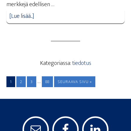
merkkejä edellisen …
[Lue lisää...]
Kategoriassa:
tiedotus
…
1
2
3
88
SEURAAVA SIVU »