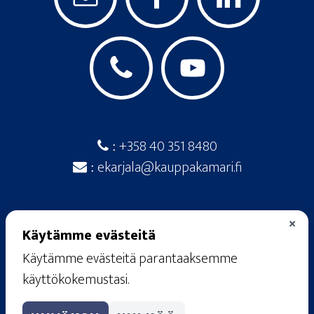
+358 40 351 8480
:
ekarjala@kauppakamari.fi
:
×
Käytämme evästeitä
Käytämme evästeitä parantaaksemme
© 2026
· Etelä-Karjalan kauppakamari ·
käyttökokemustasi.
Raatimiehenkatu 20 A, 53100 Lappeenranta
rekisteriseloste
·
käyttöehdot
·
tietosuojaseloste