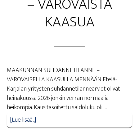
– VARO­VAIS­TA
KAASUA
MAAKUNNAN SUHDANNETILANNE –
VAROVAISELLA KAASULLA MENNÄÄN Etelä-
Karjalan yritysten suhdannetilannearviot olivat
heinäkuussa 2026 jonkin verran normaalia
heikompia. Kausitasoitettu saldoluku oli …
[Lue lisää...]