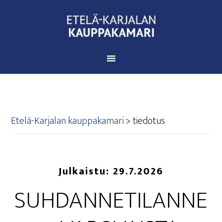
Etelä-Karjalan kauppakamari
>
tiedotus
Julkaistu:
29.7.2026
SUH­DAN­NE­TI­LAN­NE