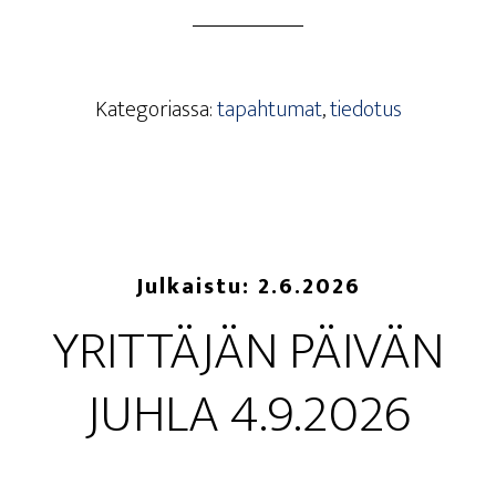
Kategoriassa:
tapahtumat
,
tiedotus
Julkaistu:
2.6.2026
YRIT­TÄ­JÄN PÄI­VÄN
JUH­LA 4.9.2026