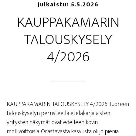
Julkaistu:
5.5.2026
KAUP­PA­KA­MA­RIN
TALOUS­KY­SE­LY
4/2026
KAUPPAKAMARIN TALOUSKYSELY 4/2026 Tuoreen
talouskyselyn perusteella eteläkarjalaisten
yritysten näkymät ovat edelleen kovin
mollivoittoisia. Orastavasta kasvusta oli jo pieniä