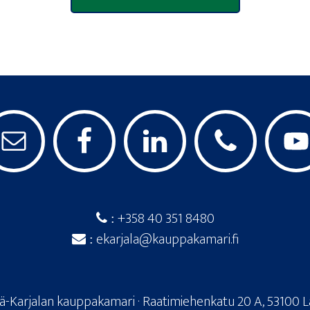
+358 40 351 8480
:
ekarjala@kauppakamari.fi
:
lä-Karjalan kauppakamari · Raatimiehenkatu 20 A, 53100