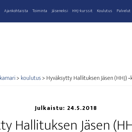
Ajan­koh­tais­ta
Toi­min­ta
Jäse­nek­si
HHJ-kurs­­sit
Kou­lu­tus
Pal­ve­lut
akamari
>
koulutus
>
Hyväk­syt­ty Hal­li­tuk­sen Jäsen (HHJ) ‑
Julkaistu:
24.5.2018
ty Hal­li­tuk­sen Jäsen (HH