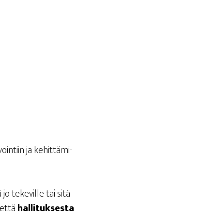
oin­tiin ja kehit­tä­mi­
 jo teke­vil­le tai sitä
, että
hal­li­tuk­ses­ta