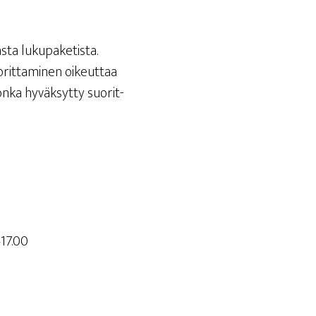
­ta luku­pa­ke­tis­ta.
o­rit­ta­mi­nen oikeut­taa
n­ka hyväk­syt­ty suo­rit­
–17.00