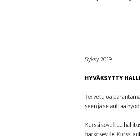
Syk­sy 2019
HYVÄK­SYT­TY HAL­LI
Ter­ve­tu­loa paran­ta­maan
seen ja se aut­taa hyö­d
Kurs­si sovel­tuu hal­li­tu
har­kit­se­vil­le. Kurs­si