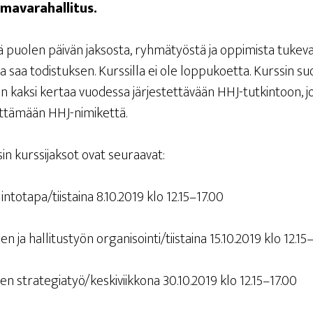
oimavarahallitus.
ä puo­len päi­vän jak­sos­ta, ryh­mä­työs­tä ja oppi­mis­ta tuke­vas
­ta saa todis­tuk­sen. Kurs­sil­la ei ole lop­pu­koet­ta. Kurs­sin su
an kak­si ker­taa vuo­des­sa jär­jes­tet­tä­vään HHJ-tutkintoon, jo
yt­tä­mään HHJ-nimikettä.
n kurs­si­jak­sot ovat seuraavat:
llintotapa/tiistaina 8.10.2019 klo 12.15–17.00
sen ja hal­li­tus­työn organisointi/tiistaina 15.10.2019 klo 12.15
ksen strategiatyö/keskiviikkona 30.10.2019 klo 12.15–17.00