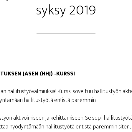
syk­sy 2019
­TUK­SEN JÄSEN (HHJ) ‑KURS­SI
 hal­li­tus­työ­val­miuk­sia! Kurs­si sovel­tuu hal­li­tus­työn akti­v
yn­tä­mään hal­li­tus­työ­tä entis­tä paremmin.
s­työn akti­voi­mi­seen ja kehit­tä­mi­seen. Se sopii hal­li­tus­työ­tä
 aut­taa hyö­dyn­tä­mään hal­li­tus­työ­tä entis­tä parem­min siten