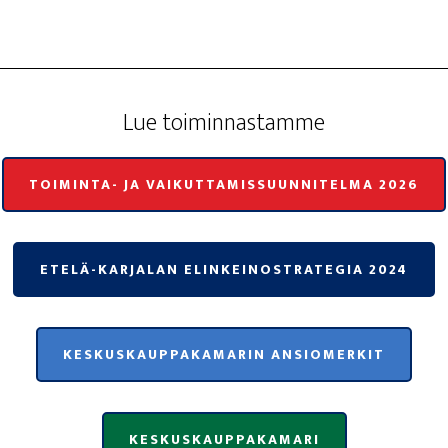
Lue toi­min­nas­tam­me
TOIMINTA- JA VAIKUTTAMISSUUNNITELMA 2026
ETELÄ-KARJALAN ELINKEINOSTRATEGIA 2024
KESKUSKAUPPAKAMARIN ANSIOMERKIT
KESKUSKAUPPAKAMARI