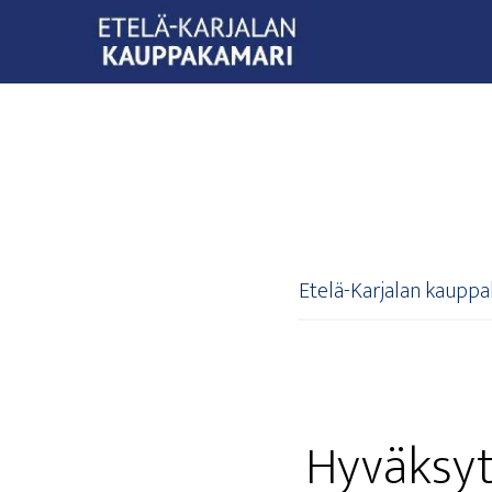
Etelä-Karjalan kaupp
Hyväk­syt­