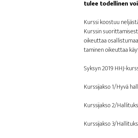
tulee todel­li­nen v
Kurs­si koos­tuu nel­jäs­t
Kurs­sin suo­rit­ta­mi­ses
oikeut­taa osal­lis­tu­ma
ta­mi­nen oikeut­taa kä
Syk­syn 2019 HHJ-kurs­si
Kurs­si­jak­so 1/Hyvä ha
Kurs­si­jak­so 2/Hallituk
Kurs­si­jak­so 3/Hallitu