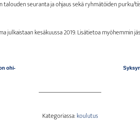
en talou­den seu­ran­ta ja ohjaus sekä ryh­mä­töi­den purku/tii
l­ma jul­kais­taan kesä­kuus­sa 2019. Lisä­tie­toa myö­hem­min j
on ohi­
Syk­sy
Kategoriassa:
koulutus