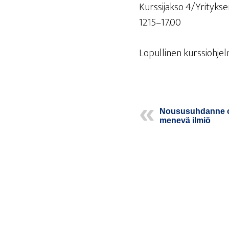
Kurs­si­jak­so 4/Yrityks
12.15–17.00
Lopul­li­nen kurs­sioh­je
Noususuh­dan­ne 
me­ne­vä ilmiö