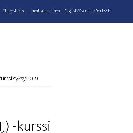
Yhteys­tie­dot
Ilmoit­tau­tu­mi­nen
English/Svenska/Deutsch
kurs­si syk­sy 2019
J) ‑kurs­si