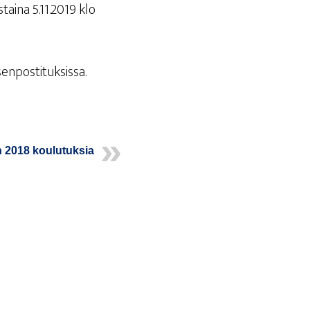
staina 5.11.2019 klo
äsenpostituksissa.
n 2018 koulutuksia