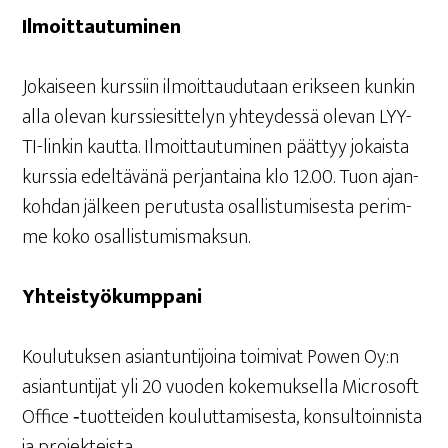
Ilmoit­tau­tu­mi­nen
Jokai­seen kurs­siin ilmoit­tau­du­taan erik­seen kun­kin
alla ole­van kurs­sie­sit­te­lyn yhtey­des­sä ole­van LYY­
TI-lin­kin kaut­ta. Ilmoit­tau­tu­mi­nen päät­tyy jokais­ta
kurs­sia edel­tä­vä­nä per­jan­tai­na klo 12.00. Tuon ajan­
koh­dan jäl­keen peru­tus­ta osal­lis­tu­mi­ses­ta perim­
me koko osallistumismaksun.
Yhteis­työ­kump­pa­ni
Kou­lu­tuk­sen asian­tun­ti­joi­na toi­mi­vat Powen Oy:n
asian­tun­ti­jat yli 20 vuo­den koke­muk­sel­la Mic­ro­soft
Office ‑tuot­tei­den kou­lut­ta­mi­ses­ta, kon­sul­toin­nis­ta
ja projekteista.