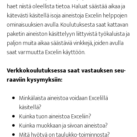
haet niis­tä oleel­lis­ta tie­toa. Haluat sääs­tää aikaa ja
käte­väs­ti käsi­tel­lä iso­ja aineis­to­ja Exce­lin help­po­jen
omi­nai­suuk­sien avul­la. Kou­lu­tuk­ses­ta saat kat­ta­van
pake­tin aineis­ton käsit­te­lyyn liit­ty­vis­tä työ­ka­luis­ta ja
pal­jon mui­ta aikaa sääs­tä­viä vink­ke­jä, joi­den avul­la
saat var­muut­ta Exce­lin käyttöön.
Verk­ko­kou­lu­tuk­ses­sa saat vas­tauk­sen seu­
raa­viin kysymyksiin:
Min­kä­lais­ta aineis­toa voi­daan Exce­lil­lä
käsitellä?
Kuin­ka tuon aineis­toa Exceliin?
Kuin­ka muok­kaan ja sii­voan aineistoa?
Mitä hyö­tyä on taulukko-toiminnosta?