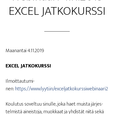
EXCEL JATKOKURSSI
Maa­nan­tai 4.11.2019
EXCEL JAT­KO­KURS­SI
Ilmoit­tau­tu­mi­
nen:
https://www.lyyti.in/exceljatkokurssiwebinaari2
Kou­lu­tus sovel­tuu sinul­le, joka haet muis­ta jär­jes­
tel­mis­tä aineis­to­ja, muok­kaat ja yhdis­tät nii­tä sekä