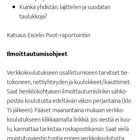
Kuin­ka yhdis­tän, lajit­te­len ja suo­da­tan
taulukkoja?
Kat­saus Exce­lin Pivot-raportointiin
Ilmoit­tau­tu­mis­oh­jeet
Verk­ko­kou­lu­tuk­seen osal­lis­tu­mi­seen tar­vit­set tie­
to­ko­neen, net­tiyh­tey­den ja kuulokkeet/kaiuttimet.
Saat hen­ki­lö­koh­tai­sen ilmoit­tau­tu­mis­lin­kin säh­kö­
pos­tii­si kou­lu­tus­ta edel­tä­vän vii­kon per­jan­tai­na (klo
15 jäl­keen). Pää­set maa­nan­tai­na mukaan verk­ko­
kou­lu­tuk­seen klik­kaa­mal­la link­kiä. Jos vies­tiä ei kuu­
lu, kan­nat­taa tar­kis­taa ros­ka­pos­ti­kan­sio. Saat vie­lä
muis­tu­tus­vies­tin tun­tia ennen verkkokoulutusta.