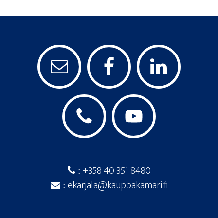
+358 40 351 8480
:
ekarjala@kauppakamari.fi
: