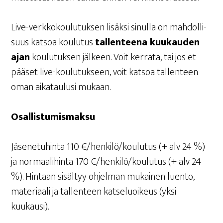
Live-verk­ko­kou­lu­tuk­sen lisäk­si sinul­la on mah­dol­li­
suus kat­soa kou­lu­tus
tal­len­tee­na kuu­kau­den
ajan
kou­lu­tuk­sen jäl­keen. Voit ker­ra­ta, tai jos et
pää­set live-kou­lu­tuk­seen, voit kat­soa tal­len­teen
oman aika­tau­lusi mukaan.
Osal­lis­tu­mis­mak­su
Jäse­ne­tu­hin­ta 110 €/henkilö/koulutus (+ alv 24 %)
ja nor­maa­li­hin­ta 170 €/henkilö/koulutus (+ alv 24
%). Hin­taan sisäl­tyy ohjel­man mukai­nen luen­to,
mate­ri­aa­li ja tal­len­teen kat­se­luoi­keus (yksi
kuukausi).