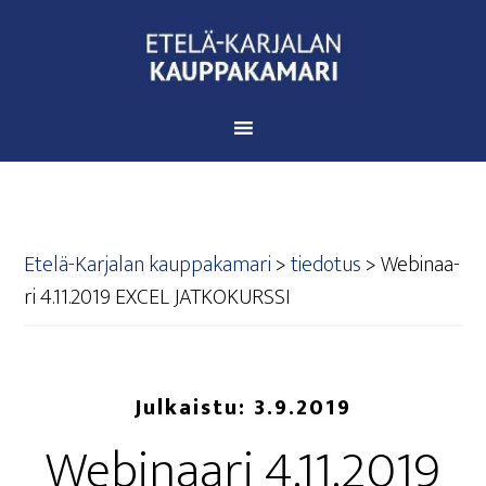
Etelä-Karjalan kauppakamari
>
tiedotus
>
Webi­naa­
ri 4.11.2019 EXCEL JATKOKURSSI
Julkaistu:
3.9.2019
Webi­naa­ri 4.11.2019