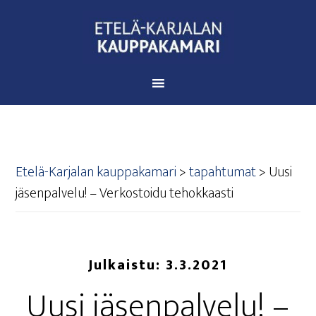
Etelä-Karjalan kauppakamari
>
tapahtumat
>
Uusi
jäsen­pal­ve­lu! – Ver­kos­toi­du tehokkaasti
Julkaistu:
3.3.2021
Uusi jäsen­pal­ve­lu! –