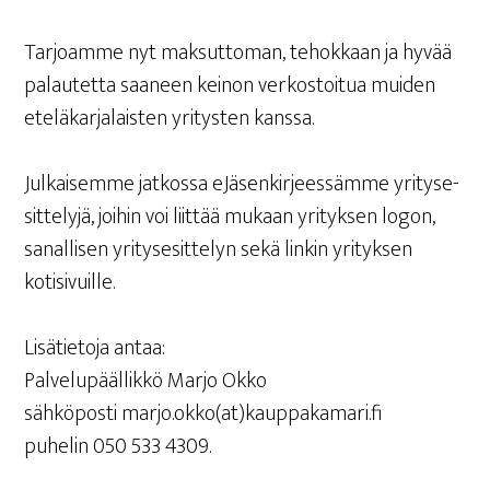
Tar­joam­me nyt mak­sut­to­man, tehok­kaan ja hyvää
palau­tet­ta saa­neen kei­non ver­kos­toi­tua mui­den
ete­lä­kar­ja­lais­ten yri­tys­ten kanssa.
Jul­kai­sem­me jat­kos­sa eJä­sen­kir­jees­säm­me yri­ty­se­
sit­te­ly­jä, joi­hin voi liit­tää mukaan yri­tyk­sen logon,
sanal­li­sen yri­ty­se­sit­te­lyn sekä lin­kin yri­tyk­sen
kotisivuille.
Lisä­tie­to­ja antaa:
Pal­ve­lu­pääl­lik­kö Mar­jo Okko
säh­kö­pos­ti marjo.okko(at)kauppakamari.fi
puhe­lin 050 533 4309.