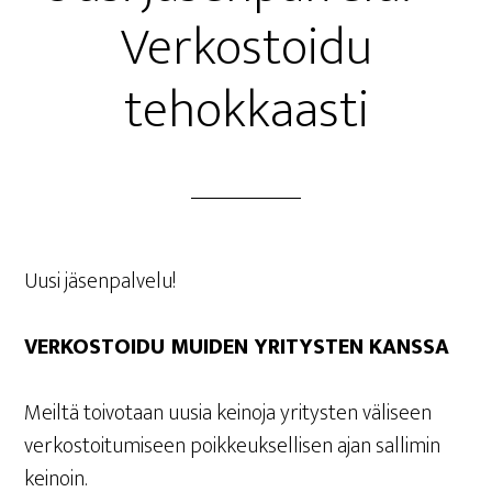
Ver­kos­toi­du
tehokkaasti
Uusi jäsen­pal­ve­lu!
VER­KOS­TOI­DU MUI­DEN YRI­TYS­TEN KANSSA
Meil­tä toi­vo­taan uusia kei­no­ja yri­tys­ten väli­seen
ver­kos­toi­tu­mi­seen poik­keuk­sel­li­sen ajan sal­li­min
keinoin.