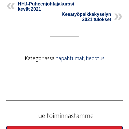
HHJ-Puheen­joh­ta­ja­kurs­si
kevät 2021
Kesä­työ­paik­ka­ky­se­lyn
2021 tulokset
Kategoriassa:
tapahtumat
,
tiedotus
Lue toi­min­nas­tam­me