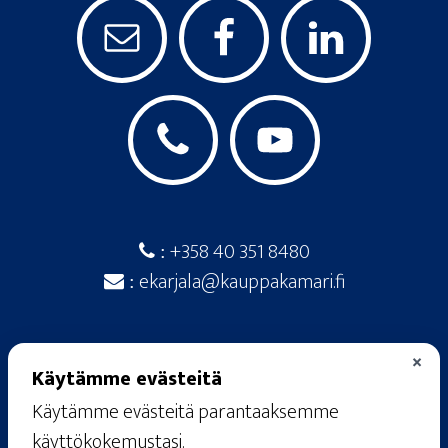
+358 40 351 8480
:
ekarjala@kauppakamari.fi
:
×
Käytämme evästeitä
Käytämme evästeitä parantaaksemme
© 2026
· Etelä-Karjalan kauppakamari ·
käyttökokemustasi.