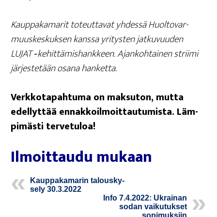
Kaup­pa­ka­ma­rit toteut­ta­vat yhdes­sä Huol­to­var­
muus­kes­kuk­sen kans­sa yri­tys­ten jat­ku­vuu­den
LUJAT ‑kehit­tä­mis­hank­keen. Ajan­koh­tai­nen strii­mi
jär­jes­te­tään osa­na hanketta.
Verk­ko­ta­pah­tu­ma on mak­su­ton, mut­ta
edel­lyt­tää ennak­koil­moit­tau­tu­mis­ta. Läm­
pi­mäs­ti tervetuloa!
Ilmoit­tau­du mukaan
Kaup­pa­ka­ma­rin talous­ky­
se­ly 30.3.2022
Info 7.4.2022: Ukrai­nan
sodan vai­ku­tuk­set
sopimuksiin