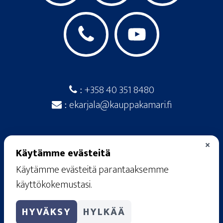
+358 40 351 8480
:
ekarjala@kauppakamari.fi
:
×
Käytämme evästeitä
Käytämme evästeitä parantaaksemme
© 2026
· Etelä-Karjalan kauppakamari ·
käyttökokemustasi.
Raatimiehenkatu 20 A, 53100 Lappeenranta
rekisteriseloste
·
käyttöehdot
·
tietosuojaseloste
HYVÄKSY
HYLKÄÄ
·
evästekäytännöt