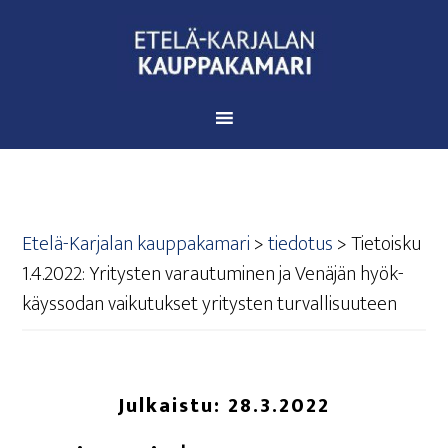
Etelä-Karjalan kauppakamari
>
tiedotus
>
Tie­tois­ku
1.4.2022: Yri­tys­ten varau­tu­mi­nen ja Venä­jän hyök­
käys­so­dan vai­ku­tuk­set yri­tys­ten turvallisuuteen
Julkaistu:
28.3.2022