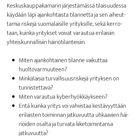
Kes­kus­kaup­pa­ka­ma­rin jär­jes­tä­mäs­sä tilai­suu­des­sa
käy­dään läpi ajan­koh­tais­ta tilan­net­ta ja sen aiheut­
ta­mia ris­ke­jä suo­ma­lai­sil­le yri­tyk­sil­le, sekä ker­ro­
taan, kuin­ka yri­tyk­set voi­vat varau­tua eri­lai­siin
yhteis­kun­nal­li­siin häiriötilanteisiin.
Miten ajan­koh­tai­nen tilan­ne vai­kut­taa
huoltovarmuuteen?
Min­kä­lai­sia tur­val­li­suus­ris­ke­jä yri­tyk­sen on
tunnistettava?
Miten varau­tua kyberhyökkäykseen?
Entä kuin­ka yri­tys voi vah­vis­taa kes­tä­vyyt­tään
eri­lais­ten toi­min­nan jat­ku­vuut­ta uhkaa­vien häi­
riöi­den osal­ta ja tur­va­ta lii­ke­toi­min­tan­sa
jatkuvuutta?