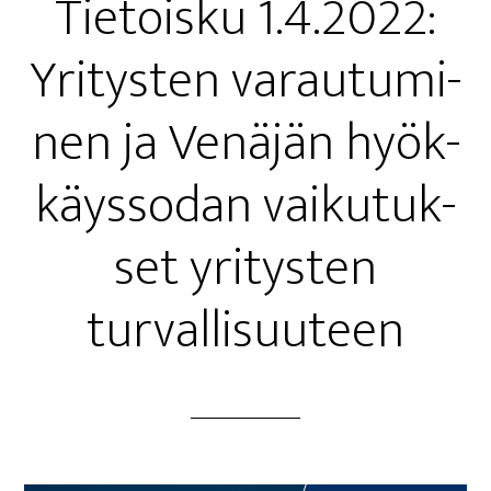
Tie­tois­ku 1.4.2022:
Yri­tys­ten varau­tu­mi­
nen ja Venä­jän hyök­
käys­so­dan vai­ku­tuk­
set yri­tys­ten
turvallisuuteen