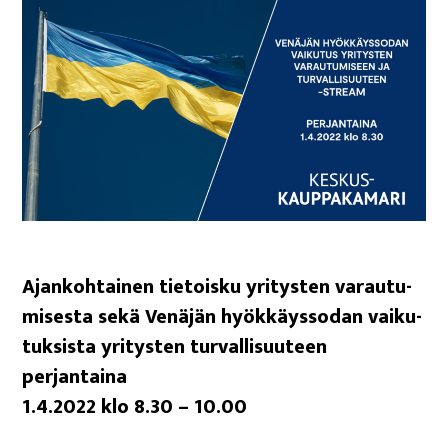
Ajan­koh­tai­nen tie­tois­ku yri­tys­ten varau­tu­
mi­ses­ta sekä Venä­jän hyök­käys­so­dan vai­ku­
tuk­sis­ta yri­tys­ten tur­val­li­suu­teen
perjantaina
1.4.2022 klo 8.30 – 10.00