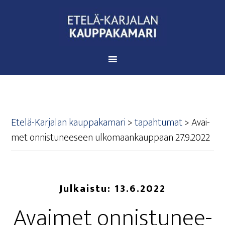
Etelä-Karjalan kauppakamari
>
tapahtumat
>
Avai­
met onnis­tu­nee­seen ulko­maan­kaup­paan 27.9.2022
Julkaistu:
13.6.2022
Avai­met onnis­tu­nee­