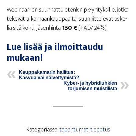
Webi­naa­ri on suun­nat­tu eten­kin pk-yri­tyk­sil­le, jot­ka
teke­vät ulko­maan­kaup­paa tai suun­nit­te­le­vat aske­
lia sitä koh­ti. Jäsen­hin­ta
150 €
(+ALV 24%).
Lue lisää ja ilmoit­tau­du
mukaan!
Kaup­pa­ka­ma­rin hal­li­tus:
Kas­vua vai näivettymistä?
Kyber- ja hybri­diuh­kien
tor­ju­mi­sen muistilista
Kategoriassa:
tapahtumat
,
tiedotus