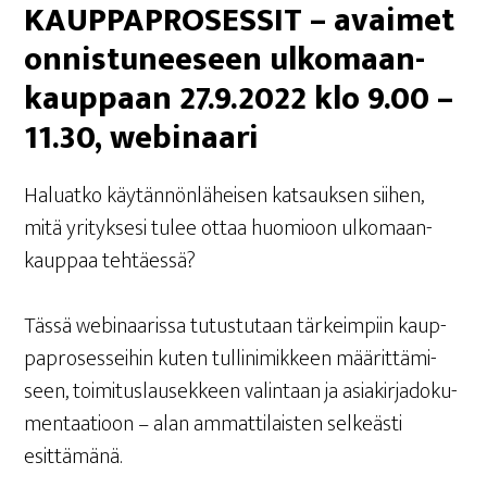
KAUP­PA­PRO­SES­SIT – avai­met
onnis­tu­nee­seen ulko­maan­
kaup­paan 27.9.2022 klo 9.00 –
11.30, webinaari
Haluat­ko käy­tän­nön­lä­hei­sen kat­sauk­sen sii­hen,
mitä yri­tyk­se­si tulee ottaa huo­mioon ulko­maan­
kaup­paa tehtäessä?
Täs­sä webi­naa­ris­sa tutus­tu­taan tär­keim­piin kaup­
pa­pro­ses­sei­hin kuten tul­li­ni­mik­keen mää­rit­tä­mi­
seen, toi­mi­tus­lausek­keen valin­taan ja asia­kir­ja­do­ku­
men­taa­tioon – alan ammat­ti­lais­ten sel­keäs­ti
esittämänä.