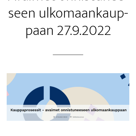
seen ulko­maan­kaup­
paan 27.9.2022