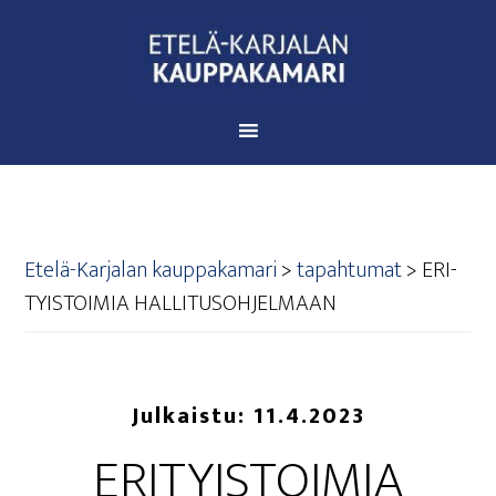
Etelä-Karjalan kauppakamari
>
tapahtumat
>
ERI­
TYIS­TOI­MIA HALLITUSOHJELMAAN
Julkaistu:
11.4.2023
ERI­TYIS­TOI­MIA