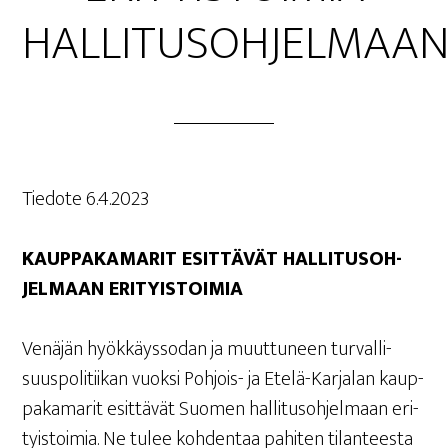
HALLITUSOHJELMAA
Tie­do­te 6.4.2023
KAUP­PA­KA­MA­RIT ESIT­TÄ­VÄT HAL­LI­TUS­OH­
JEL­MAAN ERITYISTOIMIA
Venä­jän hyök­käys­so­dan ja muut­tu­neen tur­val­li­
suus­po­li­tii­kan vuok­si Poh­jois- ja Ete­lä-Kar­ja­lan kaup­
pa­ka­ma­rit esit­tä­vät Suo­men hal­li­tus­oh­jel­maan eri­
tyis­toi­mia. Ne tulee koh­den­taa pahi­ten tilan­tees­ta