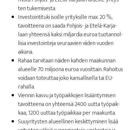
ten tukemisesta.
Inves­toin­ti­tu­ki isoil­le yri­tyk­sil­le max. 20 %,
tavoit­tee­na on saa­da Poh­jois- ja Ete­lä-Kar­ja­
laan yhteen­sä kak­si mil­jar­dia euroa tuo­tan­nol­
li­sia inves­toin­te­ja seu­raa­vien vii­den vuo­den
aikana.
Rahaa tar­vi­taan näi­den kah­den maa­kun­nan
alu­eel­le 70 mil­joo­na euroa vuo­sit­tain. Rahoi­tus
voi­daan toteut­taa joko kan­sal­li­sel­la tai EU-
rahalla.
Vien­nin kas­vu ja työ­paik­ko­jen lisään­ty­mi­sen
tavoit­tee­na on yhteen­sä 2400 uut­ta työ­paik­
kaa; 1200 uut­taa työ­paik­kaa per maakunta.
Suu­yri­tys­ten alu­eel­li­nen kes­kit­ty­mi­nen lisää