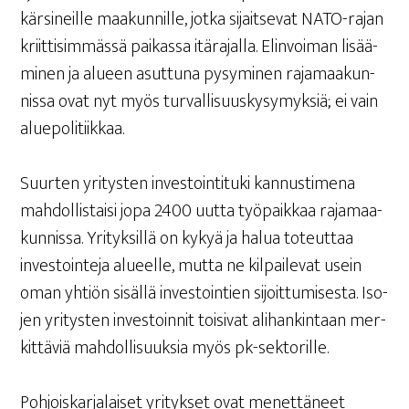
kär­si­neil­le maa­kun­nil­le, jot­ka sijait­se­vat NATO-rajan
kriit­ti­sim­mäs­sä pai­kas­sa itä­ra­jal­la. Elin­voi­man lisää­
mi­nen ja alu­een asut­tu­na pysy­mi­nen raja­maa­kun­
nis­sa ovat nyt myös tur­val­li­suus­ky­sy­myk­siä; ei vain
aluepolitiikkaa.
Suur­ten yri­tys­ten inves­toin­ti­tu­ki kan­nus­ti­me­na
mah­dol­lis­tai­si jopa 2400 uut­ta työ­paik­kaa raja­maa­
kun­nis­sa. Yri­tyk­sil­lä on kykyä ja halua toteut­taa
inves­toin­te­ja alu­eel­le, mut­ta ne kil­pai­le­vat usein
oman yhtiön sisäl­lä inves­toin­tien sijoit­tu­mi­ses­ta. Iso­
jen yri­tys­ten inves­toin­nit toi­si­vat ali­han­kin­taan mer­
kit­tä­viä mah­dol­li­suuk­sia myös pk-sektorille.
Poh­jois­kar­ja­lai­set yri­tyk­set ovat menet­tä­neet