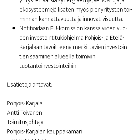
yri­tys­ten väli­siä syner­giae­tu­ja, ver­kos­to­ja ja
eko­sys­tee­me­jä lisä­ten myös pie­ny­ri­tys­ten toi­
min­nan kan­nat­ta­vuut­ta ja innovatiivisuutta.
Noti­fioi­daan EU-komis­sion kans­sa vii­den vuo­
den inves­toin­ti­tu­kioh­jel­ma Poh­jois- ja Ete­lä-
Kar­ja­laan tavoit­tee­na mer­kit­tä­vien inves­toin­
tien saa­mi­nen alu­eel­la toi­mi­viin
tuotantoinvestointeihin
Lisä­tie­to­ja antavat:
Poh­jois-Kar­ja­la
Ant­ti Toivanen
Toimitusjohtaja
Poh­jois-Kar­ja­lan kauppakamari