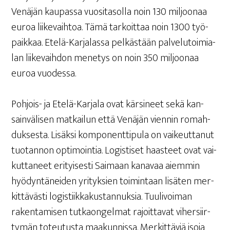
Venä­jän kau­pas­sa vuo­si­ta­sol­la noin 130 mil­joo­naa
euroa lii­ke­vaih­toa. Tämä tar­koit­taa noin 1300 työ­
paik­kaa. Ete­lä-Kar­ja­las­sa pel­käs­tään pal­ve­lu­toi­mia­
lan lii­ke­vaih­don mene­tys on noin 350 mil­joo­naa
euroa vuodessa.
Poh­jois- ja Ete­lä-Kar­ja­la ovat kär­si­neet sekä kan­
sain­vä­li­sen mat­kai­lun että Venä­jän vien­nin romah­
duk­ses­ta. Lisäk­si kom­po­nent­ti­pu­la on vai­keut­ta­nut
tuo­tan­non opti­moin­tia. Logis­ti­set haas­teet ovat vai­
kut­ta­neet eri­tyi­ses­ti Sai­maan kana­vaa aiem­min
hyö­dyn­tä­nei­den yri­tyk­sien toi­min­taan lisä­ten mer­
kit­tä­väs­ti logis­tiik­ka­kus­tan­nuk­sia. Tuu­li­voi­man
raken­ta­mi­sen tut­kaon­gel­mat rajoit­ta­vat viher­siir­
ty­män toteu­tus­ta maa­kun­nis­sa. Mer­kit­tä­viä iso­ja