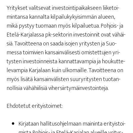
Yri­tyk­set valit­se­vat inves­toin­ti­pai­kak­seen lii­ke­toi­
min­tan­sa kan­nal­ta kil­pai­lu­ky­kyi­sim­män alu­een,
mikä pys­tyy tuo­maan myös kil­pai­lue­tua. Poh­jois- ja
Ete­lä-Kar­ja­las­sa pk-sek­to­rin inves­toin­nit ovat vähäi­
siä. Tavoit­tee­na on saa­da iso­jen yri­tys­ten ja Suo­
mes­sa toi­mi­vien kan­sain­vä­li­ses­ti omis­tet­tu­jen yri­
tys­ten inves­toin­neis­ta kan­nat­ta­vam­pia ja hou­kut­te­
le­vam­pia Kar­ja­laan kuin ulko­mail­le. Tavoit­tee­na on
myös lisä­tä kan­sain­vä­lis­ten suu­ry­ri­tys­ten tuo­tan­
nol­li­sia vähä­hii­li­siä vihersiirtymäinvestointeja.
Ehdo­te­tut erityistoimet:
Kir­ja­taan hal­li­tus­oh­jel­maan mai­nin­ta eri­tyis­toi­
mis­ta Poh­jois- ja Ete­lä-Kar­ja­lan alueil­le yri­tys­