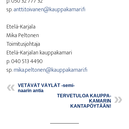
p. 050 32 777 32
sp.
antti.toivanen@kauppakamari.fi
Ete­lä-Kar­ja­la
Mika Peltonen
Toimitusjohtaja
Ete­lä-Kar­ja­lan kauppakamari
p. 040 513 4490
sp.
mika.peltonen@kauppakamari.fi
VETÄ­VÄT VÄY­LÄT ‑semi­
naa­rin antia
TER­VE­TU­LOA KAUP­PA­
KA­MA­RIN
KANTAPÖYTÄÄN!