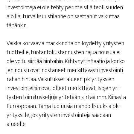
inves­toin­te­ja ei ole teh­ty perin­tei­sil­lä teol­li­suu­den
aloil­la; tur­val­li­suus­ti­lan­ne on saat­ta­nut vai­kut­taa
tähänkin.
Vaik­ka kor­vaa­via mark­ki­noi­ta on löy­det­ty yri­tys­ten
tuot­teil­le, tuo­tan­to­kus­tan­nus­ten rajua nousua ei
ole voi­tu siir­tää hin­toi­hin. Kiih­ty­nyt inflaa­tio ja kor­ko­
jen nousu ovat nos­ta­neet mer­kit­tä­väs­ti inves­toin­ti­
ra­han hin­taa. Vai­ku­tuk­set alu­een pk-yri­tyk­sien
inves­toin­tei­hin ovat olleet mer­kit­tä­vät. Iso­jen yri­
tys­ten toi­mi­tus­ket­ju­ja yri­te­tään siir­tää mm. Kii­nas­ta
Euroop­paan. Tämä luo uusia mah­dol­li­suuk­sia pk-
yri­tyk­sil­le, jos yri­tys­ten inves­toin­te­ja saa­daan
alueelle.