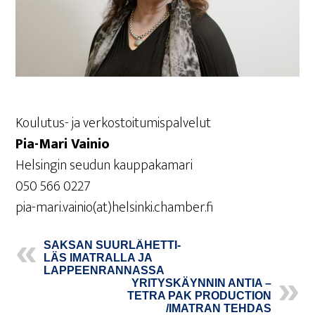
Kou­lu­tus- ja verkostoitumispalvelut
Pia-Mari Vai­nio
Hel­sin­gin seu­dun kauppakamari
050 566 0227
pia-mari.vainio(at)helsinki.chamber.fi
SAK­SAN SUUR­LÄ­HET­TI­
LÄS IMAT­RAL­LA JA
LAPPEENRANNASSA
YRI­TYS­KÄYN­NIN ANTIA –
TET­RA PAK PRO­DUC­TION
/IMATRAN TEHDAS