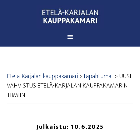
Etelä-Karjalan kauppakamari
>
tapahtumat
>
UUSI
VAH­VIS­TUS ETE­LÄ-KAR­JA­LAN KAUP­PA­KA­MA­RIN
TIIMIIN
Julkaistu:
10.6.2025