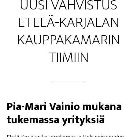
UUSI VAH­VIS­TUS
ETE­LÄ-KAR­JA­LAN
KAUP­PA­KA­MA­RIN
TIIMIIN
Pia-Mari Vai­nio muka­na
tuke­mas­sa yrityksiä