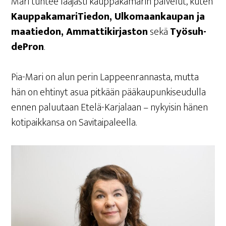
Mari tun­tee laa­jas­ti kaup­pa­ka­ma­rin pal­ve­lut, kuten
Kaup­pa­ka­ma­ri­Tie­don, Ulko­maan­kau­pan ja
maa­tie­don, Ammat­ti­kir­jas­ton
sekä
Työ­suh­
de­Pron
.
Pia-Mari on alun perin Lap­peen­ran­nas­ta, mut­ta
hän on ehti­nyt asua pit­kään pää­kau­pun­ki­seu­dul­la
ennen paluu­taan Ete­lä-Kar­ja­laan – nykyi­sin hänen
koti­paik­kan­sa on Savitaipaleella.