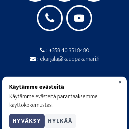
+358 40 351 8480
:
ekarjala@kauppakamari.fi
:
×
Käytämme evästeitä
Käytämme evästeitä parantaaksemme
© 2026
· Etelä-Karjalan kauppakamari ·
käyttökokemustasi.
Raatimiehenkatu 20 A, 53100 Lappeenranta
rekisteriseloste
·
käyttöehdot
·
tietosuojaseloste
HYVÄKSY
HYLKÄÄ
·
evästekäytännöt