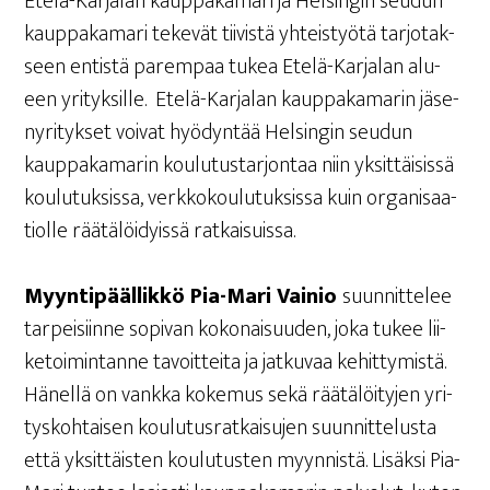
Ete­lä-Kar­ja­lan kaup­pa­ka­ma­ri ja Hel­sin­gin seu­dun
kaup­pa­ka­ma­ri teke­vät tii­vis­tä yhteis­työ­tä tar­jo­tak­
seen entis­tä parem­paa tukea Ete­lä-Kar­ja­lan alu­
een yri­tyk­sil­le. Ete­lä-Kar­ja­lan kaup­pa­ka­ma­rin jäse­
ny­ri­tyk­set voi­vat hyö­dyn­tää Hel­sin­gin seu­dun
kaup­pa­ka­ma­rin kou­lu­tus­tar­jon­taa niin yksit­täi­sis­sä
kou­lu­tuk­sis­sa, verk­ko­kou­lu­tuk­sis­sa kuin orga­ni­saa­
tiol­le rää­tä­löi­dyis­sä ratkaisuissa.
Myyn­ti­pääl­lik­kö Pia-Mari Vai­nio
suun­nit­te­lee
tar­pei­siin­ne sopi­van koko­nai­suu­den, joka tukee lii­
ke­toi­min­tan­ne tavoit­tei­ta ja jat­ku­vaa kehit­ty­mis­tä.
Hänel­lä on vank­ka koke­mus sekä rää­tä­löi­ty­jen yri­
tys­koh­tai­sen kou­lu­tus­rat­kai­su­jen suun­nit­te­lus­ta
että yksit­täis­ten kou­lu­tus­ten myyn­nis­tä. Lisäk­si Pia-