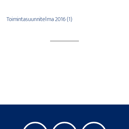
Toi­min­ta­suun­ni­tel­ma 2016 (1)