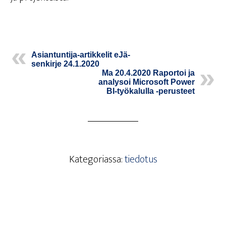
Asian­tun­ti­ja-artik­ke­lit eJä­
sen­kir­je 24.1.2020
Ma 20.4.2020 Rapor­toi ja
ana­ly­soi Mic­ro­soft Power
BI-työ­ka­lul­la ‑perus­teet
Kategoriassa:
tiedotus