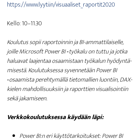
https://www.lyyti.in/visuaaliset_raportit2020
Kel­lo: 10–11.30
Kou­lu­tus sopii rapor­toin­nin ja BI-ammat­ti­lai­sel­le,
joil­le Mic­ro­soft Power BI ‑työ­ka­lu on tut­tu ja jot­ka
halua­vat laa­jen­taa osaa­mis­taan työ­ka­lun hyö­dyn­tä­
mi­ses­tä. Kou­lu­tuk­ses­sa syven­ne­tään Power BI
‑osaa­mis­ta pereh­ty­mäl­lä tie­to­mal­lien luon­tiin, DAX-
kie­len mah­dol­li­suuk­siin ja raport­tien visua­li­soin­tiin
sekä jakamiseen.
Verk­ko­kou­lu­tuk­ses­sa käy­dään läpi:
Power BI:n eri käyt­tö­tar­koi­tuk­set: Power BI