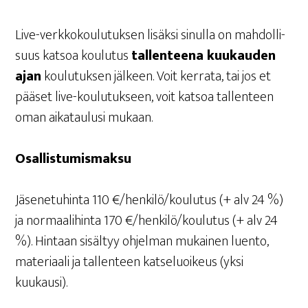
Live-verk­ko­kou­lu­tuk­sen lisäk­si sinul­la on mah­dol­li­
suus kat­soa kou­lu­tus
tal­len­tee­na kuu­kau­den
ajan
kou­lu­tuk­sen jäl­keen. Voit ker­ra­ta, tai jos et
pää­set live-kou­lu­tuk­seen, voit kat­soa tal­len­teen
oman aika­tau­lusi mukaan.
Osal­lis­tu­mis­mak­su
Jäse­ne­tu­hin­ta 110 €/henkilö/koulutus (+ alv 24 %)
ja nor­maa­li­hin­ta 170 €/henkilö/koulutus (+ alv 24
%). Hin­taan sisäl­tyy ohjel­man mukai­nen luen­to,
mate­ri­aa­li ja tal­len­teen kat­se­luoi­keus (yksi
kuukausi).