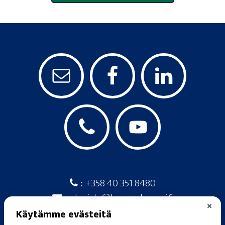
+358 40 351 8480
:
ekarjala@kauppakamari.fi
:
×
Käytämme evästeitä