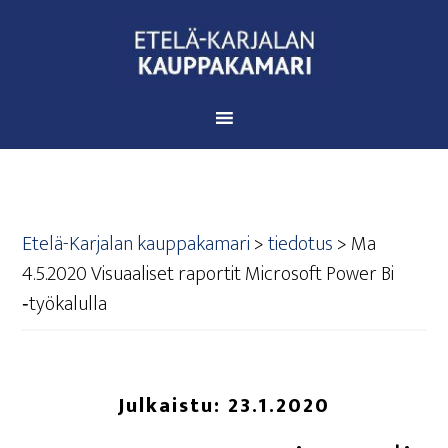
Etelä-Karjalan kauppakamari
>
tiedotus
>
Ma
4.5.2020 Visu­aa­li­set rapor­tit Mic­ro­soft Power Bi
‑työ­ka­lul­la
Julkaistu:
23.1.2020