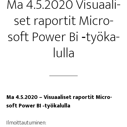
Ma 4.5.2020 Visu­aa­li­
set rapor­tit Mic­ro­
soft Power Bi ‑työ­ka­
lul­la
Ma 4.5.2020 – Visu­aa­li­set rapor­tit Mic­ro­
soft Power BI ‑työ­ka­lul­la
Ilmoit­tau­tu­mi­nen: