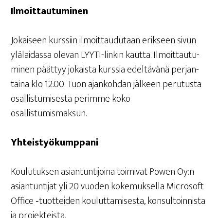
Ilmoit­tau­tu­mi­nen
Jokai­seen kurs­siin ilmoit­tau­du­taan erik­seen sivun
ylä­lai­das­sa ole­van LYY­TI-lin­kin kaut­ta. Ilmoit­tau­tu­
mi­nen päät­tyy jokais­ta kurs­sia edel­tä­vä­nä per­jan­
tai­na klo 12.00. Tuon ajan­koh­dan jäl­keen peru­tus­ta
osal­lis­tu­mi­ses­ta perim­me koko
osallistumismaksun.
Yhteis­työ­kump­pa­ni
Kou­lu­tuk­sen asian­tun­ti­joi­na toi­mi­vat Powen Oy:n
asian­tun­ti­jat yli 20 vuo­den koke­muk­sel­la Mic­ro­soft
Office ‑tuot­tei­den kou­lut­ta­mi­ses­ta, kon­sul­toin­nis­ta
ja projekteista.