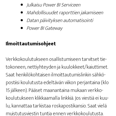
Jul­kai­su Power BI Serviceen
Mah­dol­li­suu­det raport­tien jakamiseen
Datan päi­vi­tyk­sen automatisointi
Power BI Gateway
Ilmoit­tau­tu­mis­oh­jeet
Verk­ko­kou­lu­tuk­seen osal­lis­tu­mi­seen tar­vit­set tie­
to­ko­neen, net­tiyh­tey­den ja kuulokkeet/kaiuttimet.
Saat hen­ki­lö­koh­tai­sen ilmoit­tau­tu­mis­lin­kin säh­kö­
pos­tii­si kou­lu­tus­ta edel­tä­vän vii­kon per­jan­tai­na (klo
15 jäl­keen). Pää­set maa­nan­tai­na mukaan verk­ko­
kou­lu­tuk­seen klik­kaa­mal­la link­kiä. Jos vies­tiä ei kuu­
lu, kan­nat­taa tar­kis­taa ros­ka­pos­ti­kan­sio. Saat vie­lä
muis­tu­tus­vies­tin tun­tia ennen verkkokoulutusta.