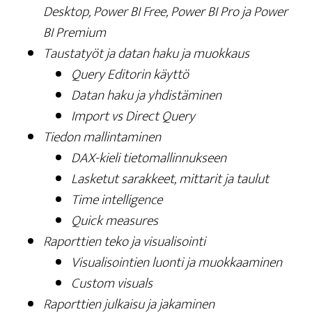
Desk­top, Power BI Free, Power BI Pro ja Power
BI Premium
Taus­ta­työt ja datan haku ja muokkaus
Que­ry Edi­to­rin käyttö
Datan haku ja yhdistäminen
Import vs Direct Query
Tie­don mallintaminen
DAX-kie­li tietomallinnukseen
Las­ke­tut sarak­keet, mit­ta­rit ja taulut
Time intel­li­gence
Quick mea­su­res
Raport­tien teko ja visualisointi
Visua­li­soin­tien luon­ti ja muokkaaminen
Cus­tom visuals
Raport­tien jul­kai­su ja jakaminen