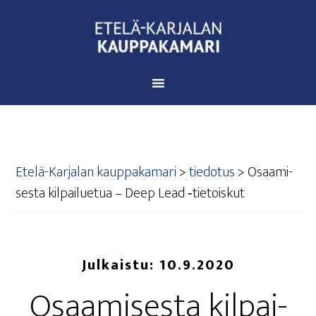
Etelä-Karjalan kauppakamari
>
tiedotus
>
Osaa­mi­
ses­ta kil­pai­lue­tua – Deep Lead ‑tie­tois­kut
Julkaistu:
10.9.2020
Osaa­mi­ses­ta kil­pai­