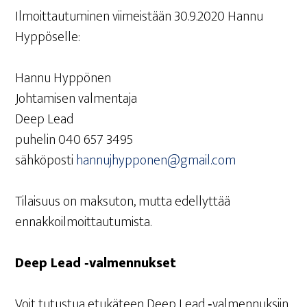
Ilmoit­tau­tu­mi­nen vii­meis­tään 30.9.2020 Han­nu
Hyppöselle:
Han­nu Hyppönen
Joh­ta­mi­sen valmentaja
Deep Lead
puhe­lin 040 657 3495
säh­kö­pos­ti
hannujhypponen@gmail.com
Tilai­suus on mak­su­ton, mut­ta edel­lyt­tää
ennakkoilmoittautumista.
Deep Lead ‑val­men­nuk­set
Voit tutus­tua etu­kä­teen Deep Lead ‑val­men­nuk­siin