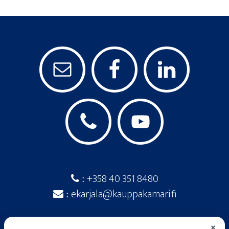
+358 40 351 8480
:
ekarjala@kauppakamari.fi
:
×