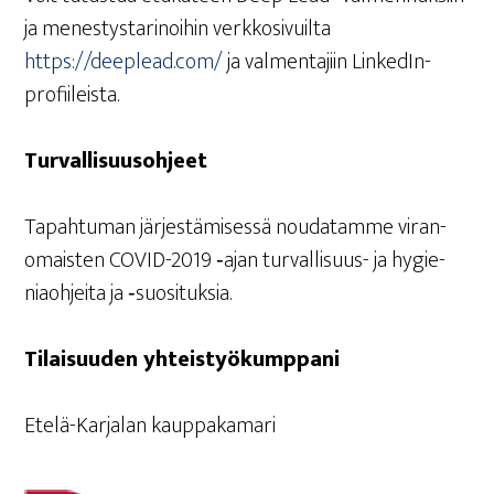
ja menes­tys­ta­ri­noi­hin verk­ko­si­vuil­ta
https://deeplead.com/
ja val­men­ta­jiin LinkedIn-
profiileista.
Tur­val­li­suus­oh­jeet
Tapah­tu­man jär­jes­tä­mi­ses­sä nou­da­tam­me viran­
omais­ten COVID-2019 ‑ajan tur­val­li­suus- ja hygie­
niaoh­jei­ta ja ‑suo­si­tuk­sia.
Tilai­suu­den yhteistyökumppani
Ete­lä-Kar­ja­lan kauppakamari