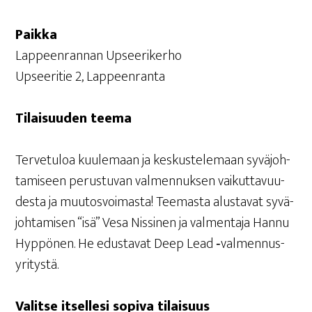
Paik­ka
Lap­peen­ran­nan Upseerikerho
Upsee­ri­tie 2, Lappeenranta
Tilai­suu­den teema
Ter­ve­tu­loa kuu­le­maan ja kes­kus­te­le­maan syvä­joh­
ta­mi­seen perus­tu­van val­men­nuk­sen vai­kut­ta­vuu­
des­ta ja muu­tos­voi­mas­ta! Tee­mas­ta alus­ta­vat syvä­
joh­ta­mi­sen “isä” Vesa Nis­si­nen ja val­men­ta­ja Han­nu
Hyp­pö­nen. He edus­ta­vat Deep Lead ‑val­men­nus­
yri­tys­tä.
Valit­se itsel­le­si sopi­va tilaisuus