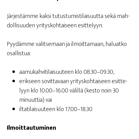
Jär­jes­täm­me kak­si tutus­tu­mis­ti­lai­suut­ta sekä mah­
dol­li­suu­den yri­tys­koh­tai­seen esittelyyn.
Pyy­däm­me valit­se­maan ja ilmoit­ta­maan, haluat­ko
osallistua:
aamu­kah­vi­ti­lai­suu­teen klo 08.30–09.30,
erik­seen sovit­ta­vaan yri­tys­koh­tai­seen esit­te­
lyyn klo 10.00–16.00 välil­lä (kes­to noin 30
minuut­tia) vai
ilta­ti­lai­suu­teen klo 17.00–18.30
Ilmoit­tau­tu­mi­nen