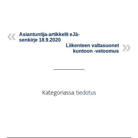
Asian­tun­ti­ja-artik­ke­lit eJä­
sen­kir­je 18.9.2020
Lii­ken­teen val­ta­suo­net
kun­toon ‑vetoo­mus
Kategoriassa:
tiedotus