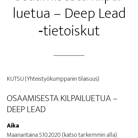
lue­tua – Deep Lead
‑tie­tois­kut
KUT­SU (Yhteis­työ­kump­pa­nin tilaisuus)
OSAA­MI­SES­TA KIL­PAI­LUE­TUA –
DEEP LEAD
Aika
Maa­nan­tai­na 5.10.2020 (kat­so tar­kem­min alla)