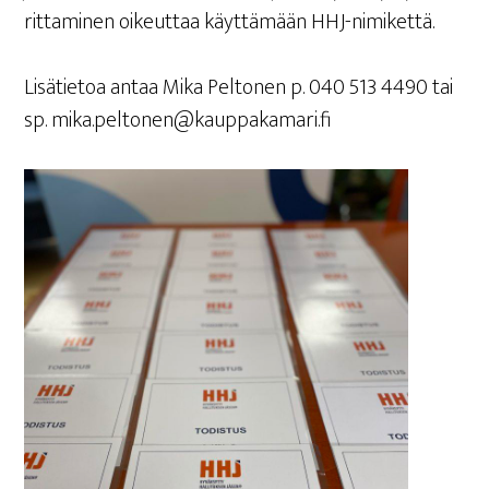
rit­ta­mi­nen oikeut­taa käyt­tä­mään HHJ-nimikettä.
Lisä­tie­toa antaa Mika Pel­to­nen p. 040 513 4490 tai
sp. mika.peltonen@kauppakamari.fi