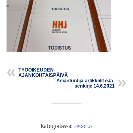
TYÖ­OI­KEU­DEN
AJANKOHTAISPÄIVÄ
Asian­tun­ti­ja-artik­ke­lit eJä­
sen­kir­je 14.6.2021
Kategoriassa:
tiedotus