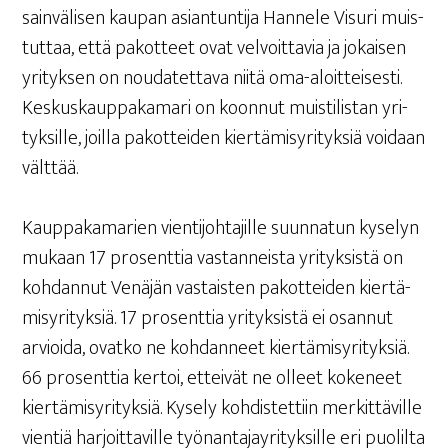
sain­vä­li­sen kau­pan asian­tun­ti­ja Han­ne­le Visu­ri muis­
tut­taa, että pakot­teet ovat vel­voit­ta­via ja jokai­sen
yri­tyk­sen on nou­da­tet­ta­va nii­tä oma-aloit­tei­ses­ti.
Kes­kus­kaup­pa­ka­ma­ri on koon­nut muis­ti­lis­tan yri­
tyk­sil­le, joil­la pakot­tei­den kier­tä­mis­yri­tyk­siä voi­daan
välttää.
Kaup­pa­ka­ma­rien vien­ti­joh­ta­jil­le suun­na­tun kyse­lyn
mukaan 17 pro­sent­tia vas­tan­neis­ta yri­tyk­sis­tä on
koh­dan­nut Venä­jän vas­tais­ten pakot­tei­den kier­tä­
mis­yri­tyk­siä. 17 pro­sent­tia yri­tyk­sis­tä ei osan­nut
arvioi­da, ovat­ko ne koh­dan­neet kier­tä­mis­yri­tyk­siä.
66 pro­sent­tia ker­toi, ettei­vät ne olleet koke­neet
kier­tä­mis­yri­tyk­siä. Kyse­ly koh­dis­tet­tiin mer­kit­tä­vil­le
vien­tiä har­joit­ta­vil­le työ­nan­ta­jay­ri­tyk­sil­le eri puo­lil­ta