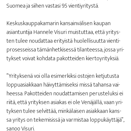
Suo­mea ja sii­hen vas­ta­si 95 vientiyritystä.
Kes­kus­kaup­pa­ka­ma­rin kan­sain­vä­li­sen kau­pan
asian­tun­ti­ja Han­ne­le Visu­ri muis­tut­taa, että yri­tys­
ten tulee nou­dat­taa eri­tyis­tä huo­lel­li­suut­ta vien­ti­
pro­ses­seis­sa tämän­het­ki­ses­sä tilan­tees­sa, jos­sa yri­
tyk­set voi­vat koh­da­ta pakot­tei­den kiertoyrityksiä.
”Yri­tyk­se­nä voi olla esi­mer­kik­si osto­jen ket­ju­tus­ta
lop­pua­siak­kaan häi­vyt­tä­mi­sek­si mis­sä tahan­sa vai­
hees­sa. Pakot­tei­den nou­dat­ta­mi­sen perus­te­luk­si ei
rii­tä, että yri­tyk­sen asia­kas ei ole Venä­jäl­lä, vaan yri­
tyk­sen tulee sel­vit­tää, min­kä­lai­sen asiak­kaan kans­
sa yri­tys on teke­mi­sis­sä ja var­mis­taa lop­pu­käyt­tä­jä”,
sanoo Visuri.