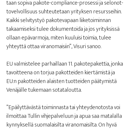
taan sopi­va pako­te-compliance-pro­ses­si ja selon­ot­
to­vel­vol­li­suus suh­teu­te­taan yri­tyk­sen resurs­sei­hin.
Kaik­ki sel­vi­tys­työ pako­te­va­paan lii­ke­toi­min­nan
takaa­mi­sek­si tulee doku­men­toi­da ja jos yri­tyk­sis­sä
ollaan epä­var­mo­ja, miten kuu­lui­si toi­mia, tulee
yhteyt­tä ottaa viran­omai­siin”, Visu­ri sanoo.
EU val­mis­te­lee par­hail­laan 11. pako­te­pa­ket­tia, jon­ka
tavoit­tee­na on tor­jua pakot­tei­den kier­tä­mis­tä ja
EU:n pakot­tei­den alais­ten tuot­tei­den pää­ty­mis­tä
Venä­jäl­le tuke­maan sotataloutta.
”Epäi­lyt­tä­väs­tä toi­min­nas­ta tai yhtey­de­no­tos­ta voi
ilmoit­taa Tul­lin vih­je­pal­ve­luun ja apua saa mata­lal­la
kyn­nyk­sel­lä suo­ma­lai­sil­ta viran­omai­sil­ta. On hyvä