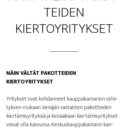
TEI­DEN
KIERTOYRITYKSET
NÄIN VÄL­TÄT PAKOT­TEI­DEN
KIERTOYRITYKSET
Yri­tyk­set ovat koh­dan­neet kaup­pa­ka­ma­rien sel­vi­
tyk­sen mukaan Venä­jän vas­tais­ten pakot­tei­den
kier­tä­mis­yri­tyk­siä ja kesä­ai­kaan kier­tä­mis­yri­tyk­set
voi­vat olla kas­vus­sa. Kes­kus­kaup­pa­ka­ma­rin kan­