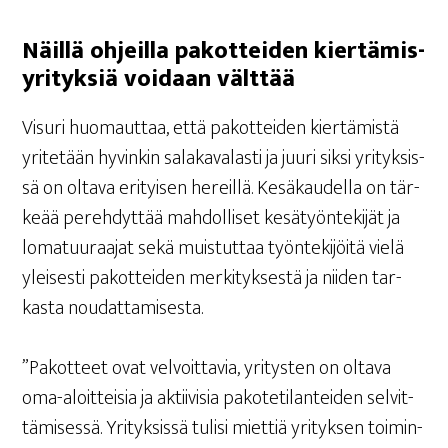
Näil­lä ohjeil­la pakot­tei­den kier­tä­mis­
yri­tyk­siä voi­daan välttää
Visu­ri huo­maut­taa, että pakot­tei­den kier­tä­mis­tä
yri­te­tään hyvin­kin sala­ka­va­las­ti ja juu­ri sik­si yri­tyk­sis­
sä on olta­va eri­tyi­sen hereil­lä. Kesä­kau­del­la on tär­
ke­ää pereh­dyt­tää mah­dol­li­set kesä­työn­te­ki­jät ja
loma­tuu­raa­jat sekä muis­tut­taa työn­te­ki­jöi­tä vie­lä
ylei­ses­ti pakot­tei­den mer­ki­tyk­ses­tä ja nii­den tar­
kas­ta noudattamisesta.
”Pakot­teet ovat vel­voit­ta­via, yri­tys­ten on olta­va
oma-aloit­tei­sia ja aktii­vi­sia pako­te­ti­lan­tei­den sel­vit­
tä­mi­ses­sä. Yri­tyk­sis­sä tuli­si miet­tiä yri­tyk­sen toi­min­