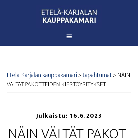
Etelä-Karjalan kauppakamari
>
tapahtumat
>
NÄIN
VÄL­TÄT PAKOT­TEI­DEN KIERTOYRITYKSET
Julkaistu:
16.6.2023
NÄIN VÄL­TÄT PAKOT­