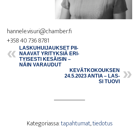
hannele.visuri@chamber.fi
+358 40 736 8781
LAS­KU­HUI­JAUK­SET PII­
NAA­VAT YRI­TYK­SIÄ ERI­
TYI­SES­TI KESÄI­SIN –
NÄIN VARAUDUT
KEVÄT­KO­KOUK­SEN
24.5.2023 ANTIA – LAS­
SI TUOVI
Kategoriassa:
tapahtumat
,
tiedotus