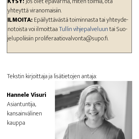
KYSY:
Jos olet epä­var­ma, miten toi­mia, ota
yhteyt­tä viranomaisiin.
ILMOI­TA:
Epäi­lyt­tä­väs­tä toi­min­nas­ta tai yhtey­de­
no­tois­ta voi ilmoit­taa
Tul­lin vih­je­pal­ve­luun
tai Suo­
je­lu­po­lii­siin proliferaatiovalvonta@supo.fi.
Teks­tin kir­joit­ta­ja ja lisä­tie­to­jen antaja:
Han­ne­le Visuri
Asian­tun­ti­ja,
kan­sain­vä­li­nen
kauppa