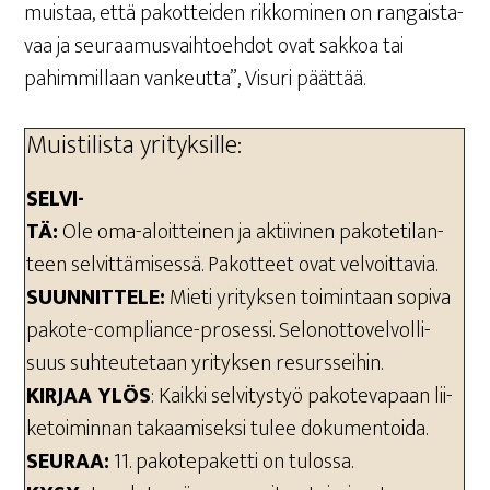
muis­taa, että pakot­tei­den rik­ko­mi­nen on ran­gais­ta­
vaa ja seu­raa­mus­vaih­toeh­dot ovat sak­koa tai
pahim­mil­laan van­keut­ta”, Visu­ri päättää.
Muis­ti­lis­ta yrityksille:
SEL­VI­
TÄ:
Ole oma-aloit­tei­nen ja aktii­vi­nen pako­te­ti­lan­
teen sel­vit­tä­mi­ses­sä. Pakot­teet ovat velvoittavia.
SUUN­NIT­TE­LE:
Mie­ti yri­tyk­sen toi­min­taan sopi­va
pako­te-compliance-pro­ses­si. Selon­ot­to­vel­vol­li­
suus suh­teu­te­taan yri­tyk­sen resursseihin.
KIR­JAA YLÖS
: Kaik­ki sel­vi­tys­työ pako­te­va­paan lii­
ke­toi­min­nan takaa­mi­sek­si tulee dokumentoida.
SEU­RAA:
11. pako­te­pa­ket­ti on tulossa.