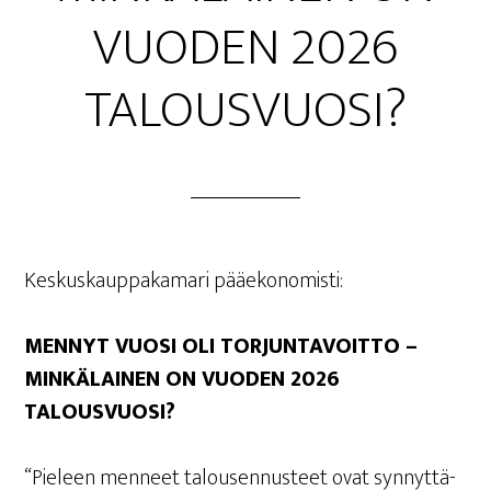
VUO­DEN 2026
TALOUSVUOSI?
Kes­kus­kaup­pa­ka­ma­ri pääekonomisti:
MEN­NYT VUO­SI OLI TOR­JUN­TA­VOIT­TO –
MIN­KÄ­LAI­NEN ON VUO­DEN 2026
TALOUSVUOSI?
“Pie­leen men­neet talous­en­nus­teet ovat syn­nyt­tä­