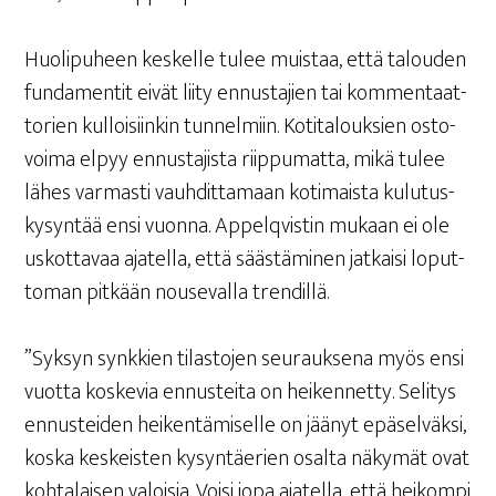
Huo­li­pu­heen kes­kel­le tulee muis­taa, että talou­den
fun­da­men­tit eivät lii­ty ennus­ta­jien tai kom­men­taat­
to­rien kul­loi­siin­kin tun­nel­miin. Koti­ta­louk­sien osto­
voi­ma elpyy ennus­ta­jis­ta riip­pu­mat­ta, mikä tulee
lähes var­mas­ti vauh­dit­ta­maan koti­mais­ta kulu­tus­
ky­syn­tää ensi vuon­na. Appel­qvis­tin mukaan ei ole
uskot­ta­vaa aja­tel­la, että sääs­tä­mi­nen jat­kai­si loput­
to­man pit­kään nouse­val­la trendillä.
”Syk­syn synk­kien tilas­to­jen seu­rauk­se­na myös ensi
vuot­ta kos­ke­via ennus­tei­ta on hei­ken­net­ty. Seli­tys
ennus­tei­den hei­ken­tä­mi­sel­le on jää­nyt epä­sel­väk­si,
kos­ka kes­keis­ten kysyn­täe­rien osal­ta näky­mät ovat
koh­ta­lai­sen valoi­sia. Voi­si jopa aja­tel­la, että hei­kom­pi