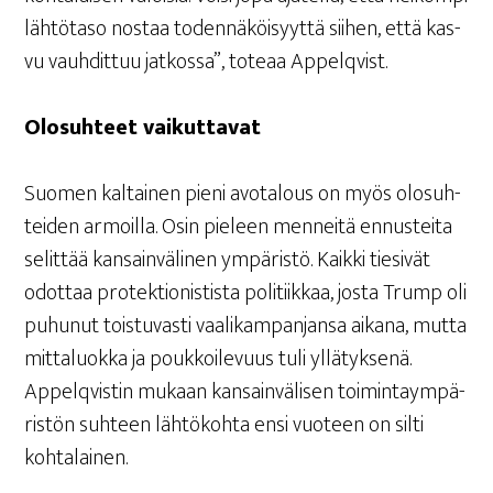
läh­tö­ta­so nos­taa toden­nä­köi­syyt­tä sii­hen, että kas­
vu vauh­dit­tuu jat­kos­sa”, tote­aa Appelqvist.
Olo­suh­teet vaikuttavat
Suo­men kal­tai­nen pie­ni avo­ta­lous on myös olo­suh­
tei­den armoil­la. Osin pie­leen men­nei­tä ennus­tei­ta
selit­tää kan­sain­vä­li­nen ympä­ris­tö. Kaik­ki tie­si­vät
odot­taa pro­tek­tio­nis­tis­ta poli­tiik­kaa, jos­ta Trump oli
puhu­nut tois­tu­vas­ti vaa­li­kam­pan­jan­sa aika­na, mut­ta
mit­ta­luok­ka ja pouk­koi­le­vuus tuli yllä­tyk­se­nä.
Appel­qvis­tin mukaan kan­sain­vä­li­sen toi­min­taym­pä­
ris­tön suh­teen läh­tö­koh­ta ensi vuo­teen on sil­ti
kohtalainen.