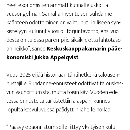
neet eko­no­mis­tien ammat­ti­kun­nal­le uskot­ta­
vuuson­gel­man. Samal­la myön­tei­sen suh­dan­ne­
kään­teen odot­ta­mi­nen on vaih­tu­nut lii­al­li­seen syn­
kis­te­lyyn. Kulu­nut vuo­si oli tor­jun­ta­voit­to, ensi vuo­
des­ta on tulos­sa parem­pi jo sik­si­kin, että läh­tö­ta­so
on heik­ko”, sanoo
Kes­kus­kaup­pa­ka­ma­rin pää­e­
ko­no­mis­ti Juk­ka Appel­qvist
.
Vuo­si 2025 ei jää his­to­ri­aan täh­ti­het­ke­nä talous­en­
nus­ta­jil­le. Suh­dan­ne-ennus­teet odot­ti­vat talous­kas­
vun vauh­dit­tu­mis­ta, mut­ta toi­sin kävi. Vuo­den ede­
tes­sä ennus­tei­ta tar­kis­tet­tiin alas­päin, kun­nes
lopul­ta kas­vu­lu­vuis­sa pää­dyt­tiin lähel­le nollaa.
”Pää­syy epä­on­nis­tu­mi­sel­le liit­tyy yksi­tyi­sen kulu­