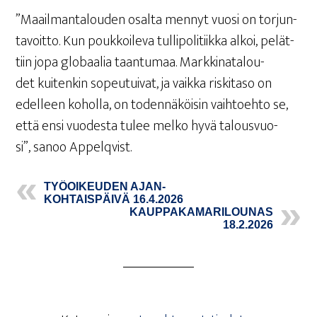
”Maa­il­man­ta­lou­den osal­ta men­nyt vuo­si on tor­jun­
ta­voit­to. Kun pouk­koi­le­va tul­li­po­li­tiik­ka alkoi, pelät­
tiin jopa glo­baa­lia taan­tu­maa. Mark­ki­na­ta­lou­
det kui­ten­kin sopeu­tui­vat, ja vaik­ka ris­ki­ta­so on
edel­leen kohol­la, on toden­nä­köi­sin vaih­toeh­to se,
että ensi vuo­des­ta tulee mel­ko hyvä talous­vuo­
si”, sanoo Appelqvist.
TYÖ­OI­KEU­DEN AJAN­
KOH­TAIS­PÄI­VÄ 16.4.2026
KAUP­PA­KA­MA­RI­LOU­NAS
18.2.2026