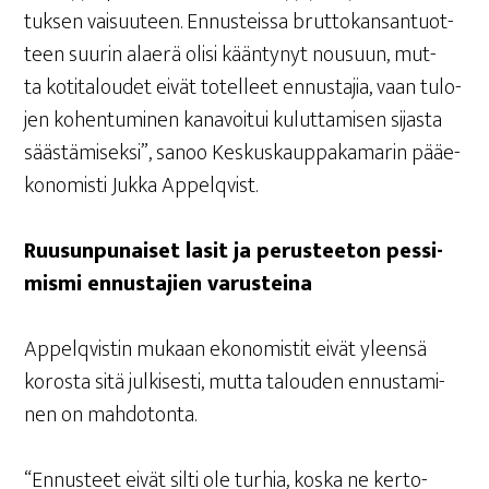
tuk­sen vai­suu­teen. Ennus­teis­sa brut­to­kan­san­tuot­
teen suu­rin alae­rä oli­si kään­ty­nyt nousuun, mut­
ta koti­ta­lou­det eivät totel­leet ennus­ta­jia, vaan tulo­
jen kohen­tu­mi­nen kana­voi­tui kulut­ta­mi­sen sijas­ta
sääs­tä­mi­sek­si”, sanoo Kes­kus­kaup­pa­ka­ma­rin pää­e­
ko­no­mis­ti Juk­ka Appelqvist.
Ruusun­pu­nai­set lasit ja perus­tee­ton pes­si­
mis­mi ennus­ta­jien varusteina
Appel­qvis­tin mukaan eko­no­mis­tit eivät yleen­sä
koros­ta sitä jul­ki­ses­ti, mut­ta talou­den ennus­ta­mi­
nen on mahdotonta.
“Ennus­teet eivät sil­ti ole tur­hia, kos­ka ne ker­to­