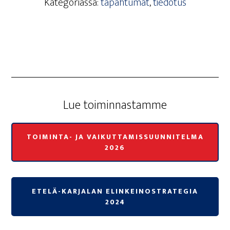
Kategoriassa:
tapahtumat
,
tiedotus
Lue toi­min­nas­tam­me
TOIMINTA- JA VAIKUTTAMISSUUNNITELMA
2026
ETELÄ-KARJALAN ELINKEINOSTRATEGIA
2024