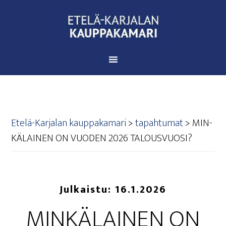
Etelä-Karjalan kauppakamari
>
tapahtumat
>
MIN­
KÄ­LAI­NEN ON VUO­DEN 2026 TALOUSVUOSI?
Julkaistu:
16.1.2026
MIN­KÄ­LAI­NEN ON