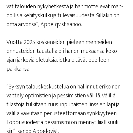
vat talou­den nyky­het­kes­tä ja hah­mot­te­le­vat mah­
dol­li­sia kehi­tys­kul­ku­ja tule­vai­suu­des­ta. Sil­lä­kin on
oma arvon­sa”, Appel­qvist sanoo.
Vuot­ta 2025 kos­ke­nei­den pie­leen men­nei­den
ennus­tei­den taus­tal­la oli hänen mukaan­sa koko
ajan jär­ke­viä ole­tuk­sia, jot­ka pitä­vät edel­leen
paikkansa.
”Syk­syn talous­kes­kus­te­lua on hal­lin­nut eri­koi­nen
väit­te­ly opti­mis­tien ja pes­si­mis­tien välil­lä. Välil­lä
tilas­to­ja tul­ki­taan ruusun­pu­nais­ten lins­sien läpi ja
välil­lä vai­vu­taan perus­teet­to­maan synk­kyy­teen.
Lop­pu­vuo­des­ta pes­si­mis­mi on men­nyt lii­al­li­suuk­
siin”, sanoo Appelqvist.